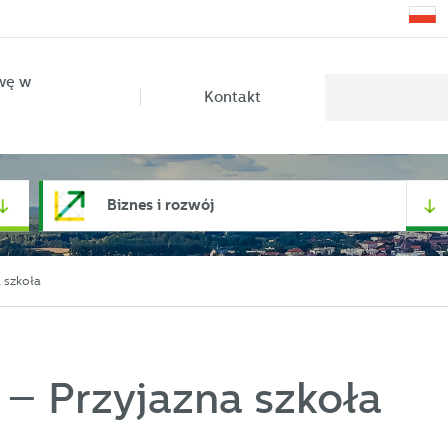
wę w
Kontakt
Biznes i rozwój
 szkoła
 – Przyjazna szkoła