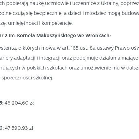
h pobierają naukę uczniowie i uczennice z Ukrainy, poprze
olne czują się bezpiecznie, a dzieci i młodzież mogą budow
stawienia
dzę, umiejętności i kompetencje.
nr 2 im. Kornela Makuszyńskiego we Wronkach:
zanujemy Twoją prywatność. Możesz zmienić ustawienia cookies lub zaakceptow
stenta, o których mowa w art. 165 ust. 8a ustawy Prawo oś
e wszystkie. W dowolnym momencie możesz dokonać zmiany swoich ustawień.
riery adaptacji i integracji oraz podejmuje działania mające
nujących w polskich szkołach oraz umożliwienie mu w dalsz
iezbędne
 społeczności szkolnej.
ezbędne pliki cookies służą do prawidłowego funkcjonowania strony internetow
umożliwiają Ci komfortowe korzystanie z oferowanych przez nas usług.
iki cookies odpowiadają na podejmowane przez Ciebie działania w celu m.in.
ięcej
5:
46 204,60 zł
stosowania Twoich ustawień preferencji prywatności, logowania czy wypełniani
rmularzy. Dzięki plikom cookies strona, z której korzystasz, może działać bez
kłóceń.
unkcjonalne i personalizacyjne
6:
47 590,93 zł
go typu pliki cookies umożliwiają stronie internetowej zapamiętanie
prowadzonych przez Ciebie ustawień oraz personalizację określonych