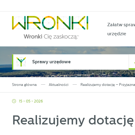
Przejdź do menu.
Przejdź do wyszukiwarki.
Przejdź do treści.
Przejdź do ustawień wielkości czcionki.
Włącz wersję kontrastową strony.
Załatw spra
urzędzie
Sprawy urzędowe
Strona główna
Aktualności
Realizujemy dotację – Przyjazna
15 - 05 - 2026
Realizujemy dotację