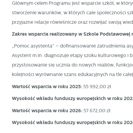
Głównym celem Programu jest wsparcie szkół, w któryc
stworzenie warunków, w których całe społeczności szk
U
przyjazne relacje rówieśnicze oraz rozwijać swoją wie
Zakres wsparcia realizowany w Szkole Podstawowej 
S
„Pomoc asystenta” – dofinansowanie zatrudnienia asy
j
Asystent m.in. diagnozuje etapy szoku kulturowego i ba
przystosowanie się ucznia do nowych realiów, funkcjo
N
kolejności wyrównanie szans edukacyjnych na tle całej
Ni
i 
Wartość wsparcia w roku 2025:
55 992,00 zł
Pl
W
Wysokość wkładu funduszy europejskich w roku 202
do
fo
Wartość wsparcia w roku 2026:
57 672,00 zł
za
F
Wysokość wkładu funduszy europejskich w roku 202
Te
w