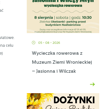
z
ać
ać
wiatowe.
05 - 08 - 2026
 na celu
Wycieczka rowerowa z
ej
Muzeum Ziemi Wronieckiej
ej
– Jasionna i Wilczak
a