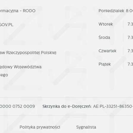
ostaci wiadomości, ofert, komunikatów mediów społecznościowych.
formacyjna - RODO
Poniedziałek
8:0
Wtorek
7:
GOV.PL
Środa
7:
Czwartek
7:
aw Rzeczypospolitej Polskiej
Piątek
7:
rzędowy Województwa
iego
 0000 0752 0009
Skrzynka do e-Doręczeń:
AE:PL-33251-8635
Polityka prywatności
Sygnalista