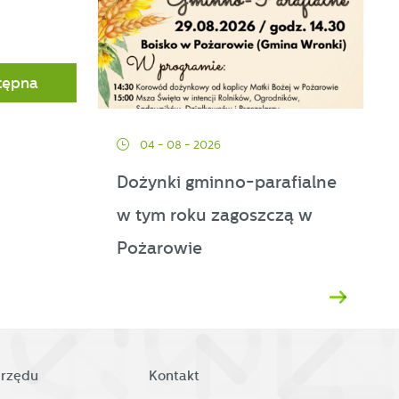
tępna
04 - 08 - 2026
Dożynki gminno-parafialne
w tym roku zagoszczą w
d
Pożarowie
h
urzędu
Kontakt