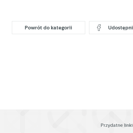
fu
Dz
W
fu
pr
Powrót
do kategorii
Udostępni
gw
A
An
po
Co
W
wi
s
w
R
pr
Dz
co
ak
Pr
W
p
pr
Przydatne linki
p
us