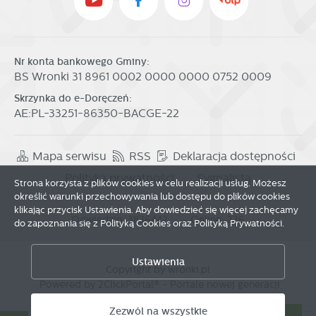
Nr konta bankowego Gminy:
BS Wronki 31 8961 0002 0000 0000 0752 0009
Skrzynka do e-Doręczeń:
AE:PL-33251-86350-BACGE-22
Mapa serwisu
RSS
Deklaracja dostępności
Polityka prywatności
Sygnalista
Strona korzysta z plików cookies w celu realizacji usług. Możesz
określić warunki przechowywania lub dostępu do plików cookies
klikając przycisk Ustawienia. Aby dowiedzieć się więcej zachęcamy
Odwiedzin: 3836442
Online: 236
do zapoznania się z Polityką Cookies oraz Polityką Prywatności.
Zapisz wybrane
Ustawienia
Copyright by wronki.pl
Zezwól na wszystkie
Powered by
2ClickPortal®
- Portale nowej generacji
Zezwól na wszystkie