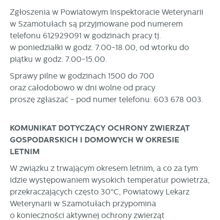
stronach podmiotów trzecich lub firm będących naszymi
Zgłoszenia w Powiatowym Inspektoracie Weterynarii
partnerami oraz innych dostawców usług. Firmy te działają
w Szamotułach są przyjmowane pod numerem
w charakterze pośredników prezentujących nasze treści w
postaci wiadomości, ofert, komunikatów mediów
telefonu 612929091 w godzinach pracy tj.
społecznościowych.
w poniedziałki w godz. 7.00-18.00, od wtorku do
piątku w godz. 7.00-15.00.
Sprawy pilne w godzinach 1500 do 700
oraz całodobowo w dni wolne od pracy
proszę zgłaszać - pod numer telefonu: 603 678 003.
KOMUNIKAT DOTYCZĄCY OCHRONY ZWIERZĄT
GOSPODARSKICH I DOMOWYCH W OKRESIE
LETNIM
W związku z trwającym okresem letnim, a co za tym
idzie występowaniem wysokich temperatur powietrza,
przekraczających często 30°C, Powiatowy Lekarz
Weterynarii w Szamotułach przypomina
o konieczności aktywnej ochrony zwierząt