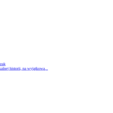
czak
nej historii, na wyjątkową...