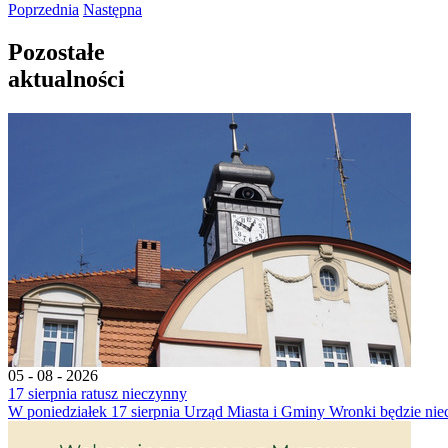
Poprzednia
Następna
Pozostałe
aktualności
05 - 08 - 2026
17 sierpnia ratusz nieczynny
W poniedziałek 17 sierpnia Urząd Miasta i Gminy Wronki będzie nie