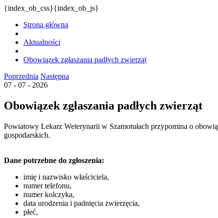
{index_ob_css}{index_ob_js}
Strona główna
Aktualności
Obowiązek zgłaszania padłych zwierząt
Poprzednia
Następna
07 - 07 - 2026
Obowiązek zgłaszania padłych zwierząt
Powiatowy Lekarz Weterynarii w Szamotułach przypomina o obowiąz
gospodarskich.
Dane potrzebne do zgłoszenia:
imię i nazwisko właściciela,
numer telefonu,
numer kolczyka,
data urodzenia i padnięcia zwierzęcia,
płeć,