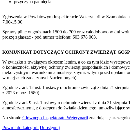
przyczyna padnięcia.
Zgłoszenia w Powiatowym Inspektoracie Weterynarii w Szamotułach 
7.00-15.00.
Sprawy pilne w godzinach 1500 do 700 oraz całodobowo w dni woln
proszę zgłaszać - pod numer telefonu: 603 678 003.
KOMUNIKAT DOTYCZĄCY OCHRONY ZWIERZĄT GOSP
W związku z trwającym okresem letnim, a co za tym idzie występow
o konieczności aktywnej ochrony zwierząt gospodarskich i domowych
niekorzystnymi warunkami atmosferycznymi, w tym przed upałami o
w miejscach zadaszonych/zacienionych).
Zgodnie z art. 12 ust. 1 ustawy o ochronie zwierząt z dnia 21 sierp
z 2023 r. poz. 1580).
Zgodnie z art. 9 ust. 1 ustawy o ochronie zwierząt z dnia 21 sierp
atmosferycznymi, z dostępem do światła dziennego, umożliwiające swo
Na stronie
Głównego Inspektoratu Weterynarii
znajdują się szczegół
Powrót
do kategorii
Udostępnij