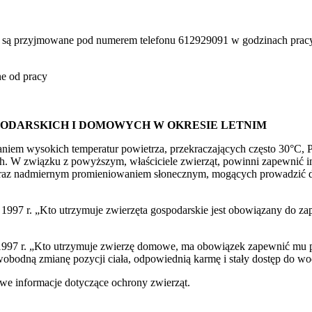
są przyjmowane pod numerem telefonu 612929091 w godzinach pracy tj
e od pracy
ODARSKICH I DOMOWYCH W OKRESIE LETNIM
aniem wysokich temperatur powietrza, przekraczających często 30°C
. W związku z powyższym, właściciele zwierząt, powinni zapewnić im 
raz nadmiernym promieniowaniem słonecznym, mogących prowadzić do
nia 1997 r. „Kto utrzymuje zwierzęta gospodarskie jest obowiązany do 
nia 1997 r. „Kto utrzymuje zwierzę domowe, ma obowiązek zapewnić mu
bodną zmianę pozycji ciała, odpowiednią karmę i stały dostęp do wody
owe informacje dotyczące ochrony zwierząt.