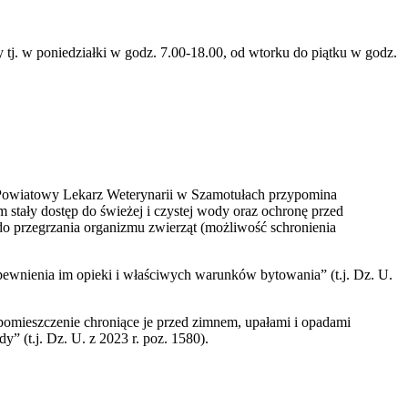
. w poniedziałki w godz. 7.00-18.00, od wtorku do piątku w godz.
, Powiatowy Lekarz Weterynarii w Szamotułach przypomina
stały dostęp do świeżej i czystej wody oraz ochronę przed
 przegrzania organizmu zwierząt (możliwość schronienia
zapewnienia im opieki i właściwych warunków bytowania” (t.j. Dz. U.
 pomieszczenie chroniące je przed zimnem, upałami i opadami
” (t.j. Dz. U. z 2023 r. poz. 1580).