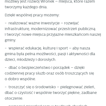
możliwy jest rozwój Wronek – miejsca, które razem
stronach podmiotów trzecich lub firm będących naszymi
tworzymy każdego dnia.
partnerami oraz innych dostawców usług. Firmy te działają
w charakterze pośredników prezentujących nasze treści w
Dzięki wspólnej pracy możemy:
postaci wiadomości, ofert, komunikatów mediów
społecznościowych.
- realizować ważne inwestycje – rozwijać
infrastrukturę, modernizować przestrzeń publiczną
i tworzyć nowe miejsca przyjazne mieszkańcom naszej
gminy.
- wspierać edukację, kulturę i sport – aby nasza
gmina była pełna możliwości, pasji i aktywności dla
dzieci, młodzieży i dorosłych.
- dbać o bezpieczeństwo i porządek – dzięki
codziennej pracy służb oraz osób troszczących się
o dobro wspólne.
- troszczyć się o środowisko – pielęgnować zieleń,
dbać o czystość i wspólnie tworzyć piękne, zadbane
otoczenie.