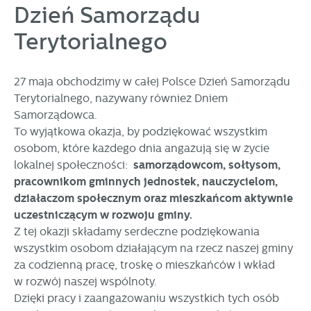
Dzień Samorządu
personalizację określonych funkcjonalności czy
prezentowanych treści.
Terytorialnego
Dzięki tym plikom cookies możemy zapewnić Ci większy
Więcej
komfort korzystania z funkcjonalności naszej strony poprzez
dopasowanie jej do Twoich indywidualnych preferencji.
27 maja obchodzimy w całej Polsce Dzień Samorządu
Wyrażenie zgody na funkcjonalne i personalizacyjne pliki
Analityczne
Terytorialnego, nazywany również Dniem
cookies gwarantuje dostępność większej ilości funkcji na
Analityczne pliki cookies pomagają nam rozwijać się i
stronie.
Samorządowca.
dostosowywać do Twoich potrzeb.
To wyjątkowa okazja, by podziękować wszystkim
Cookies analityczne pozwalają na uzyskanie informacji w
osobom, które każdego dnia angażują się w życie
Więcej
zakresie wykorzystywania witryny internetowej, miejsca oraz
lokalnej społeczności:
samorządowcom, sołtysom,
częstotliwości, z jaką odwiedzane są nasze serwisy www.
pracownikom gminnych jednostek, nauczycielom,
Dane pozwalają nam na ocenę naszych serwisów
Reklamowe
działaczom społecznym oraz mieszkańcom aktywnie
internetowych pod względem ich popularności wśród
uczestniczącym w rozwoju gminy.
Dzięki reklamowym plikom cookies prezentujemy Ci
użytkowników. Zgromadzone informacje są przetwarzane w
najciekawsze informacje i aktualności na stronach naszych
formie zanonimizowanej. Wyrażenie zgody na analityczne
Z tej okazji składamy serdeczne podziękowania
partnerów.
pliki cookies gwarantuje dostępność wszystkich
wszystkim osobom działającym na rzecz naszej gminy
funkcjonalności.
Promocyjne pliki cookies służą do prezentowania Ci naszych
za codzienną pracę, troskę o mieszkańców i wkład
Więcej
komunikatów na podstawie analizy Twoich upodobań oraz
w rozwój naszej wspólnoty.
Twoich zwyczajów dotyczących przeglądanej witryny
Dzięki pracy i zaangażowaniu wszystkich tych osób
internetowej. Treści promocyjne mogą pojawić się na