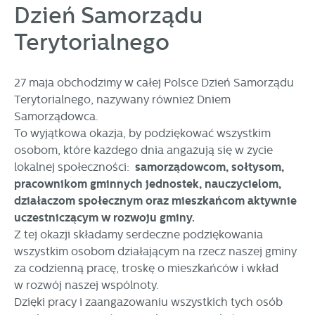
Dzień Samorządu
personalizację określonych funkcjonalności czy
prezentowanych treści.
Terytorialnego
Dzięki tym plikom cookies możemy zapewnić Ci większy
Więcej
komfort korzystania z funkcjonalności naszej strony poprzez
dopasowanie jej do Twoich indywidualnych preferencji.
27 maja obchodzimy w całej Polsce Dzień Samorządu
Wyrażenie zgody na funkcjonalne i personalizacyjne pliki
Analityczne
Terytorialnego, nazywany również Dniem
cookies gwarantuje dostępność większej ilości funkcji na
Analityczne pliki cookies pomagają nam rozwijać się i
stronie.
Samorządowca.
dostosowywać do Twoich potrzeb.
To wyjątkowa okazja, by podziękować wszystkim
Cookies analityczne pozwalają na uzyskanie informacji w
osobom, które każdego dnia angażują się w życie
Więcej
zakresie wykorzystywania witryny internetowej, miejsca oraz
lokalnej społeczności:
samorządowcom, sołtysom,
częstotliwości, z jaką odwiedzane są nasze serwisy www.
pracownikom gminnych jednostek, nauczycielom,
Dane pozwalają nam na ocenę naszych serwisów
Reklamowe
działaczom społecznym oraz mieszkańcom aktywnie
internetowych pod względem ich popularności wśród
uczestniczącym w rozwoju gminy.
Dzięki reklamowym plikom cookies prezentujemy Ci
użytkowników. Zgromadzone informacje są przetwarzane w
najciekawsze informacje i aktualności na stronach naszych
formie zanonimizowanej. Wyrażenie zgody na analityczne
Z tej okazji składamy serdeczne podziękowania
partnerów.
pliki cookies gwarantuje dostępność wszystkich
wszystkim osobom działającym na rzecz naszej gminy
funkcjonalności.
Promocyjne pliki cookies służą do prezentowania Ci naszych
za codzienną pracę, troskę o mieszkańców i wkład
Więcej
komunikatów na podstawie analizy Twoich upodobań oraz
w rozwój naszej wspólnoty.
Twoich zwyczajów dotyczących przeglądanej witryny
Dzięki pracy i zaangażowaniu wszystkich tych osób
internetowej. Treści promocyjne mogą pojawić się na