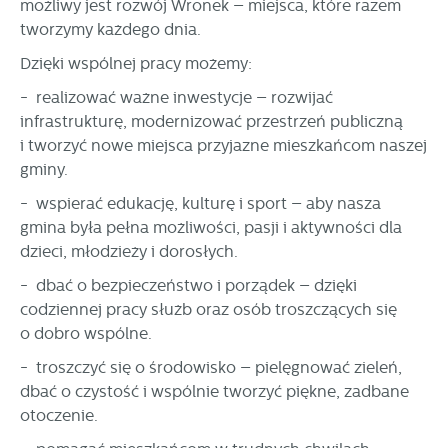
możliwy jest rozwój Wronek – miejsca, które razem
stronach podmiotów trzecich lub firm będących naszymi
tworzymy każdego dnia.
partnerami oraz innych dostawców usług. Firmy te działają
w charakterze pośredników prezentujących nasze treści w
Dzięki wspólnej pracy możemy:
postaci wiadomości, ofert, komunikatów mediów
społecznościowych.
- realizować ważne inwestycje – rozwijać
infrastrukturę, modernizować przestrzeń publiczną
i tworzyć nowe miejsca przyjazne mieszkańcom naszej
gminy.
- wspierać edukację, kulturę i sport – aby nasza
gmina była pełna możliwości, pasji i aktywności dla
dzieci, młodzieży i dorosłych.
- dbać o bezpieczeństwo i porządek – dzięki
codziennej pracy służb oraz osób troszczących się
o dobro wspólne.
- troszczyć się o środowisko – pielęgnować zieleń,
dbać o czystość i wspólnie tworzyć piękne, zadbane
otoczenie.