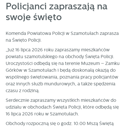
Policjanci zapraszają na
personalizację określonych funkcjonalności czy
prezentowanych treści.
swoje święto
Dzięki tym plikom cookies możemy zapewnić Ci większy
Więcej
komfort korzystania z funkcjonalności naszej strony poprzez
dopasowanie jej do Twoich indywidualnych preferencji.
Komenda Powiatowa Policji w Szamotułach zaprasza
Wyrażenie zgody na funkcjonalne i personalizacyjne pliki
Analityczne
na Święto Policji.
cookies gwarantuje dostępność większej ilości funkcji na
Analityczne pliki cookies pomagają nam rozwijać się i
stronie.
„Już 16 lipca 2026 roku zapraszamy mieszkańców
dostosowywać do Twoich potrzeb.
powiatu szamotulskiego na obchody Święta Policji.
Cookies analityczne pozwalają na uzyskanie informacji w
Więcej
Uroczystości odbędą się na terenie Muzeum – Zamku
zakresie wykorzystywania witryny internetowej, miejsca oraz
Górków w Szamotułach i będą doskonałą okazją do
częstotliwości, z jaką odwiedzane są nasze serwisy www.
wspólnego świętowania, poznania pracy policjantów
Dane pozwalają nam na ocenę naszych serwisów
Reklamowe
internetowych pod względem ich popularności wśród
oraz innych służb mundurowych, a także spędzenia
Dzięki reklamowym plikom cookies prezentujemy Ci
użytkowników. Zgromadzone informacje są przetwarzane w
czasu z rodziną.
najciekawsze informacje i aktualności na stronach naszych
formie zanonimizowanej. Wyrażenie zgody na analityczne
Serdecznie zapraszamy wszystkich mieszkańców do
partnerów.
pliki cookies gwarantuje dostępność wszystkich
funkcjonalności.
udziału w obchodach Święta Policji, które odbędą się
Promocyjne pliki cookies służą do prezentowania Ci naszych
Więcej
komunikatów na podstawie analizy Twoich upodobań oraz
16 lipca 2026 roku w Szamotułach.
Twoich zwyczajów dotyczących przeglądanej witryny
Obchody rozpoczną się o godz. 10.00 Mszą Świętą
internetowej. Treści promocyjne mogą pojawić się na