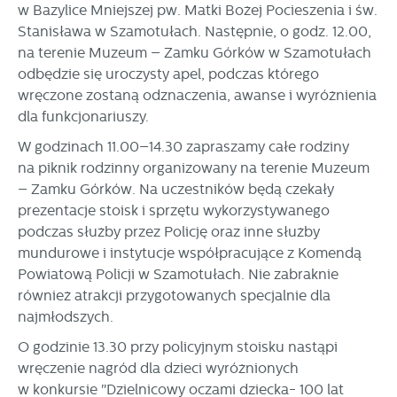
w Bazylice Mniejszej pw. Matki Bożej Pocieszenia i św.
stronach podmiotów trzecich lub firm będących naszymi
partnerami oraz innych dostawców usług. Firmy te działają
Stanisława w Szamotułach. Następnie, o godz. 12.00,
w charakterze pośredników prezentujących nasze treści w
na terenie Muzeum – Zamku Górków w Szamotułach
postaci wiadomości, ofert, komunikatów mediów
odbędzie się uroczysty apel, podczas którego
społecznościowych.
wręczone zostaną odznaczenia, awanse i wyróżnienia
dla funkcjonariuszy.
W godzinach 11.00–14.30 zapraszamy całe rodziny
na piknik rodzinny organizowany na terenie Muzeum
– Zamku Górków. Na uczestników będą czekały
prezentacje stoisk i sprzętu wykorzystywanego
podczas służby przez Policję oraz inne służby
mundurowe i instytucje współpracujące z Komendą
Powiatową Policji w Szamotułach. Nie zabraknie
również atrakcji przygotowanych specjalnie dla
najmłodszych.
O godzinie 13.30 przy policyjnym stoisku nastąpi
wręczenie nagród dla dzieci wyróżnionych
w konkursie "Dzielnicowy oczami dziecka- 100 lat