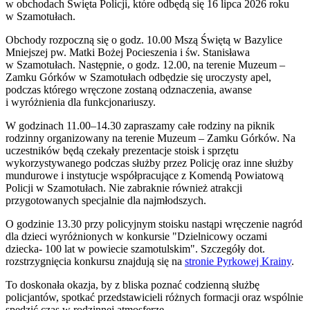
w obchodach Święta Policji, które odbędą się 16 lipca 2026 roku
w Szamotułach.
Obchody rozpoczną się o godz. 10.00 Mszą Świętą w Bazylice
Mniejszej pw. Matki Bożej Pocieszenia i św. Stanisława
w Szamotułach. Następnie, o godz. 12.00, na terenie Muzeum –
Zamku Górków w Szamotułach odbędzie się uroczysty apel,
podczas którego wręczone zostaną odznaczenia, awanse
i wyróżnienia dla funkcjonariuszy.
W godzinach 11.00–14.30 zapraszamy całe rodziny na piknik
rodzinny organizowany na terenie Muzeum – Zamku Górków. Na
uczestników będą czekały prezentacje stoisk i sprzętu
wykorzystywanego podczas służby przez Policję oraz inne służby
mundurowe i instytucje współpracujące z Komendą Powiatową
Policji w Szamotułach. Nie zabraknie również atrakcji
przygotowanych specjalnie dla najmłodszych.
O godzinie 13.30 przy policyjnym stoisku nastąpi wręczenie nagród
dla dzieci wyróżnionych w konkursie "Dzielnicowy oczami
dziecka- 100 lat w powiecie szamotulskim". Szczegóły dot.
rozstrzygnięcia konkursu znajdują się na
stronie Pyrkowej Krainy
.
To doskonała okazja, by z bliska poznać codzienną służbę
policjantów, spotkać przedstawicieli różnych formacji oraz wspólnie
spędzić czas w rodzinnej atmosferze.