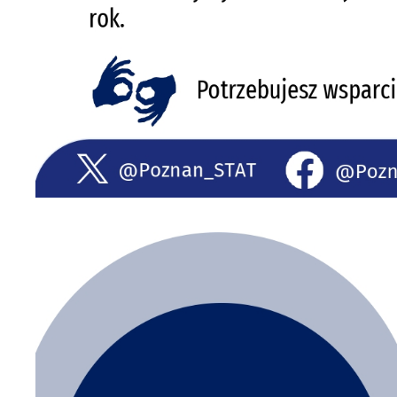
U
S
j
N
Ni
i 
Pl
W
do