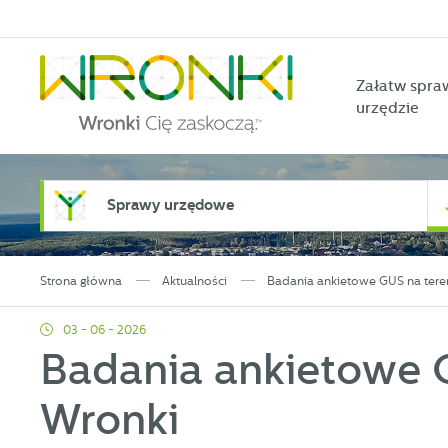
Przejdź do menu.
Przejdź do wyszukiwarki.
Przejdź do treści.
Przejdź do ustawień wielkości czcionki.
Włącz wersję kontrastową strony.
Załatw spra
urzędzie
Sprawy urzędowe
Strona główna
Aktualności
Badania ankietowe GUS na tere
03 - 06 - 2026
Badania ankietowe 
Wronki