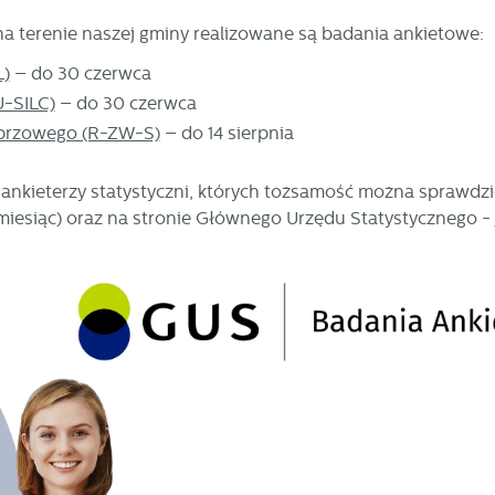
a terenie naszej gminy realizowane są badania ankietowe:
L)
– do 30 czerwca
U-SILC)
– do 30 czerwca
eprzowego (R-ZW-S)
– do 14 sierpnia
ankieterzy statystyczni, których tożsamość można sprawdzi
miesiąc) oraz na stronie Głównego Urzędu Statystycznego -