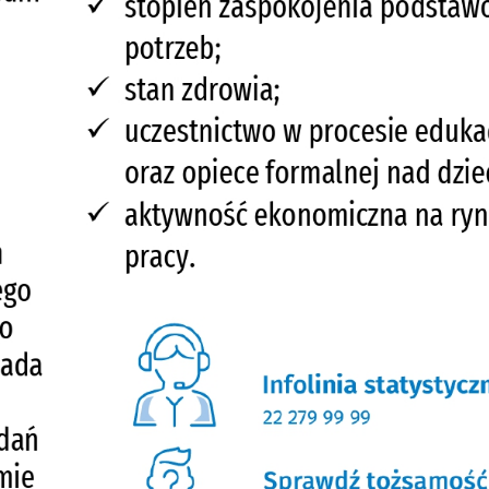
odmiotów trzecich lub firm będących naszymi partnerami oraz innych dostawców
ług. Firmy te działają w charakterze pośredników prezentujących nasze treści w
ostaci wiadomości, ofert, komunikatów mediów społecznościowych.