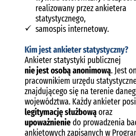
p
us
p