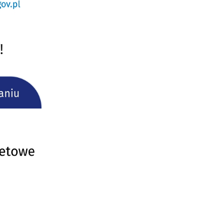
ać
ej
a