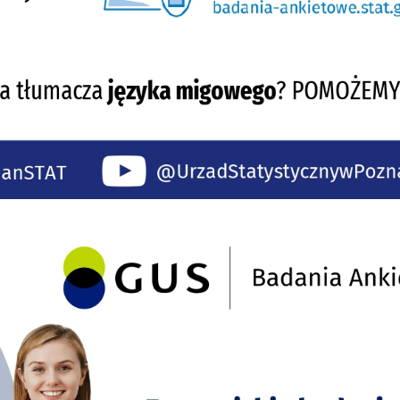
stawienia
zanujemy Twoją prywatność. Możesz zmienić ustawienia cookies lub zaakceptow
e wszystkie. W dowolnym momencie możesz dokonać zmiany swoich ustawień.
iezbędne
ezbędne pliki cookies służą do prawidłowego funkcjonowania strony internetow
umożliwiają Ci komfortowe korzystanie z oferowanych przez nas usług.
iki cookies odpowiadają na podejmowane przez Ciebie działania w celu m.in.
ięcej
stosowania Twoich ustawień preferencji prywatności, logowania czy wypełniani