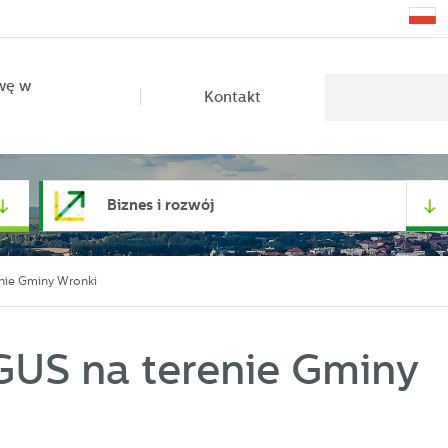
wę w
Kontakt
Biznes i rozwój
nie Gminy Wronki
GUS na terenie Gminy