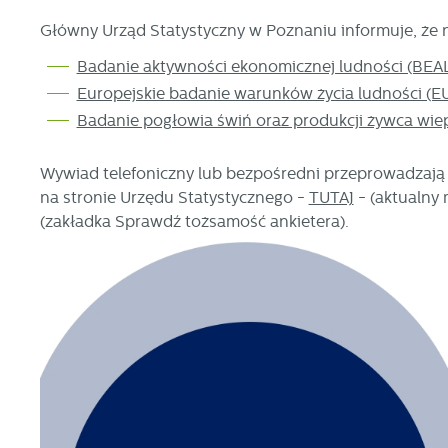
Główny Urząd Statystyczny w Poznaniu informuje, że n
Badanie aktywności ekonomicznej ludności (BEA
Europejskie badanie warunków życia ludności (E
Badanie pogłowia świń oraz produkcji żywca wi
Wywiad telefoniczny lub bezpośredni przeprowadzają 
na stronie Urzędu Statystycznego -
TUTAJ
- (aktualny 
(zakładka Sprawdź tożsamość ankietera).