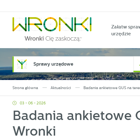
Przejdź do menu.
Przejdź do wyszukiwarki.
Przejdź do treści.
Przejdź do ustawień wielkości czcionki.
Włącz wersję kontrastową strony.
Załatw spra
urzędzie
Sprawy urzędowe
Strona główna
Aktualności
Badania ankietowe GUS na tere
03 - 06 - 2026
Badania ankietowe 
Wronki