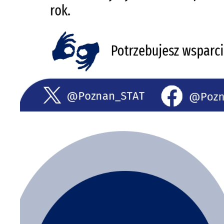
U
S
j
N
Ni
i 
Pl
W
do