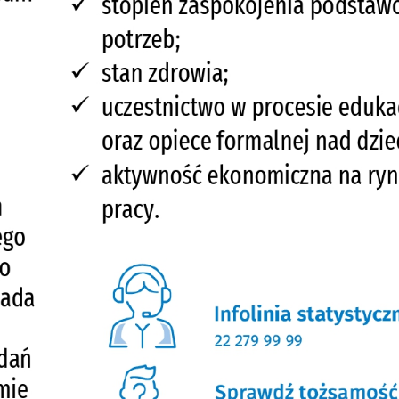
odmiotów trzecich lub firm będących naszymi partnerami oraz innych dostawców
ług. Firmy te działają w charakterze pośredników prezentujących nasze treści w
ostaci wiadomości, ofert, komunikatów mediów społecznościowych.