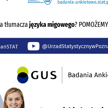
stawienia
zanujemy Twoją prywatność. Możesz zmienić ustawienia cookies lub zaakceptow
e wszystkie. W dowolnym momencie możesz dokonać zmiany swoich ustawień.
iezbędne
ezbędne pliki cookies służą do prawidłowego funkcjonowania strony internetow
umożliwiają Ci komfortowe korzystanie z oferowanych przez nas usług.
iki cookies odpowiadają na podejmowane przez Ciebie działania w celu m.in.
ięcej
stosowania Twoich ustawień preferencji prywatności, logowania czy wypełniani