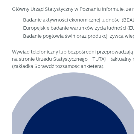
Główny Urząd Statystyczny w Poznaniu informuje, że n
Badanie aktywności ekonomicznej ludności (BEA
Europejskie badanie warunków życia ludności (E
Badanie pogłowia świń oraz produkcji żywca wi
Wywiad telefoniczny lub bezpośredni przeprowadzają 
na stronie Urzędu Statystycznego -
TUTAJ
- (aktualny 
(zakładka Sprawdź tożsamość ankietera).