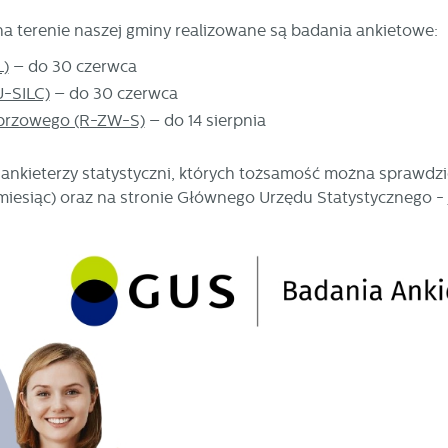
a terenie naszej gminy realizowane są badania ankietowe:
L)
– do 30 czerwca
U-SILC)
– do 30 czerwca
eprzowego (R-ZW-S)
– do 14 sierpnia
ankieterzy statystyczni, których tożsamość można sprawdzi
miesiąc) oraz na stronie Głównego Urzędu Statystycznego -