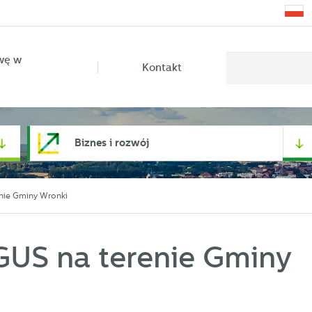
wę w
Kontakt
Biznes i rozwój
nie Gminy Wronki
GUS na terenie Gminy