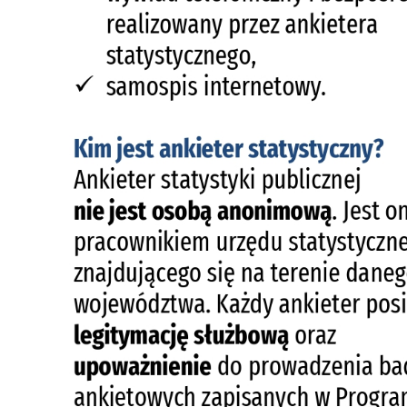
p
us
p