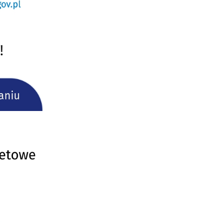
ać
ej
a