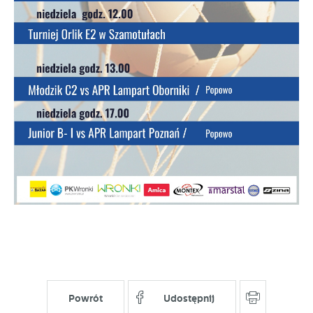
upodobań oraz Twoich zwyczajów dotyczących
przeglądanej witryny internetowej. Treści promocyjne
mogą pojawić się na stronach podmiotów trzecich
lub firm będących naszymi partnerami oraz innych
dostawców usług. Firmy te działają w charakterze
pośredników prezentujących nasze treści w postaci
wiadomości, ofert, komunikatów mediów
społecznościowych.
Powrót
Udostępnij