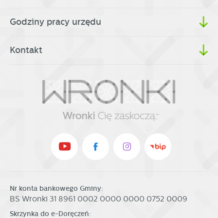
partnerami oraz innych dostawców usług. Firmy te działają
w charakterze pośredników prezentujących nasze treści w
Godziny pracy urzędu
postaci wiadomości, ofert, komunikatów mediów
społecznościowych.
Kontakt
Nr konta bankowego Gminy:
BS Wronki 31 8961 0002 0000 0000 0752 0009
Skrzynka do e-Doręczeń: