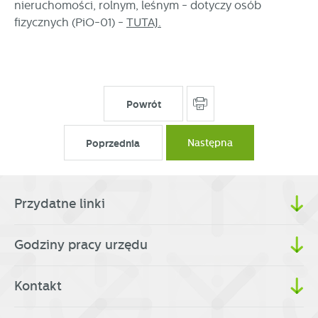
partnerami oraz innych dostawców usług. Firmy te działają
nieruchomości, rolnym, leśnym - dotyczy osób
w charakterze pośredników prezentujących nasze treści w
fizycznych (PiO-01) -
TUTAJ.
postaci wiadomości, ofert, komunikatów mediów
społecznościowych.
Powrót
Poprzednia
Następna
Przydatne linki
Godziny pracy urzędu
Kontakt