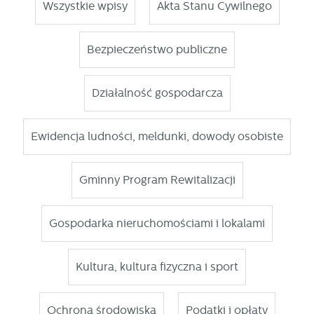
stronach podmiotów trzecich lub firm będących naszymi
Wszystkie wpisy
Akta Stanu Cywilnego
partnerami oraz innych dostawców usług. Firmy te działają
w charakterze pośredników prezentujących nasze treści w
postaci wiadomości, ofert, komunikatów mediów
Bezpieczeństwo publiczne
społecznościowych.
Działalność gospodarcza
Ewidencja ludności, meldunki, dowody osobiste
Gminny Program Rewitalizacji
Gospodarka nieruchomościami i lokalami
Kultura, kultura fizyczna i sport
Ochrona środowiska
Podatki i opłaty