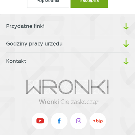
Poprzednia
Następna
partnerami oraz innych dostawców usług. Firmy te działają
w charakterze pośredników prezentujących nasze treści w
postaci wiadomości, ofert, komunikatów mediów
społecznościowych.
Przydatne linki
Godziny pracy urzędu
Kontakt