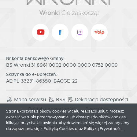
Nr konta bankowego Gminy:
BS Wronki 31 8961 0002 0000 0000 0752 0009
Skrzynka do e-Doręczeń:
AE:PL-33251-86350-BACGE-22
Mapa serwisu
RSS
Deklaracja dostępności
Polityka prywatności
Sygnalista
Strona korzysta z plików cookies w celu realizacji usług. Możesz
określić warunki przechowywania lub dostępu do plików cookies
klikając przycisk Ustawienia. Aby dowiedzieć się więcej zachęcamy
Odwiedzin: 3800319
Online: 301
do zapoznania się z Polityką Cookies oraz Polityką Prywatności.