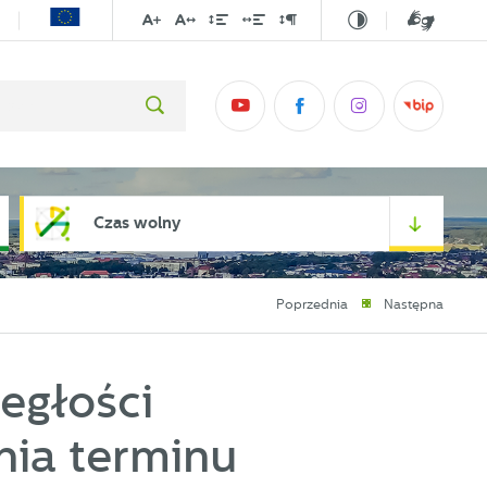
Czas wolny
Poprzednia
Następna
egłości
nia terminu