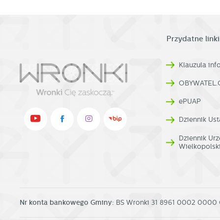
W
fu
pr
gw
A
Przydatne linki
An
po
Klauzula in
Co
W
wi
s
OBYWATEL.
w
pr
R
ePUAP
co
Dz
Dziennik Ust
ak
Pr
W
Dziennik U
p
Wielkopolsk
pr
p
us
p
Nr konta bankowego Gminy:
BS Wronki 31 8961 0002 0000