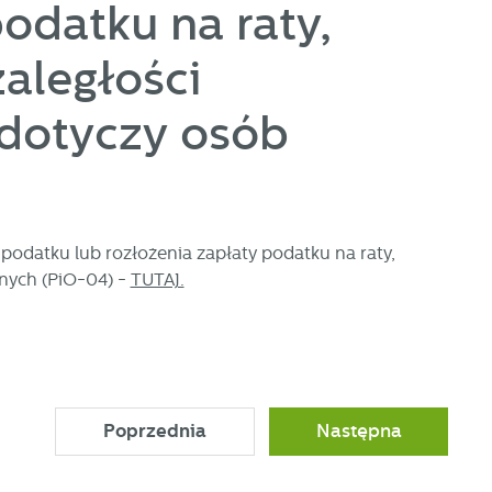
odatku na raty,
zaległości
 dotyczy osób
ać
podatku lub rozłożenia zapłaty podatku na raty,
znych (PiO-04) -
TUTAJ.
ej
a
Poprzednia
Następna