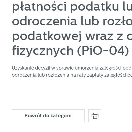
płatności podatku lu
odroczenia lub rozło
U
podatkowej wraz z 
S
fizycznych (PiO-04)
j
N
Uzyskanie decyzji w sprawie umorzenia zaległości pod
odroczenia lub rozłożenia na raty zapłaty zaległości 
Ni
i 
Pl
W
do
fo
za
F
Powrót
do kategorii
Te
w
fu
Dz