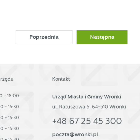
ać
Poprzednia
Następna
ej
a
urzędu
Kontakt
0 - 16:00
Urząd Miasta i Gminy Wronki
ul. Ratuszowa 5, 64-510 Wronki
30 - 15:30
30 - 15:30
+48 67 25 45 300
30 - 15:30
poczta@wronki.pl
30 - 15:30