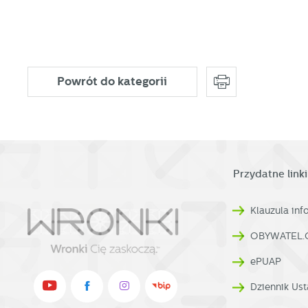
S
j
N
Powrót
do kategorii
Ni
i 
Pl
W
do
fo
za
F
Przydatne linki
Te
w
fu
Klauzula in
Dz
W
fu
pr
OBYWATEL.
gw
A
ePUAP
An
Dziennik Ust
po
Co