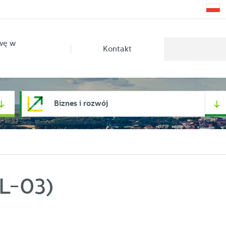
wę w
Kontakt
Biznes i rozwój
L-03)
stawienia