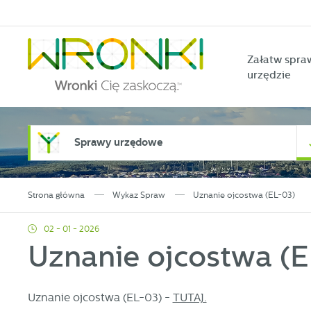
Przejdź do menu.
Przejdź do wyszukiwarki.
Przejdź do treści.
Przejdź do ustawień wielkości czcionki.
Włącz wersję kontrastową strony.
Załatw spra
urzędzie
Sprawy urzędowe
Strona główna
Wykaz Spraw
Uznanie ojcostwa (EL-03)
02 - 01 - 2026
Uznanie ojcostwa (E
U
Uznanie ojcostwa (EL-03) -
TUTAJ.