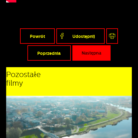
naszych komunikatów na podstawie analizy Twoich
upodobań oraz Twoich zwyczajów dotyczących
przeglądanej witryny internetowej. Treści promocyjne
mogą pojawić się na stronach podmiotów trzecich
lub firm będących naszymi partnerami oraz innych
dostawców usług. Firmy te działają w charakterze
Powrót
Udostępnij
pośredników prezentujących nasze treści w postaci
wiadomości, ofert, komunikatów mediów
społecznościowych.
Poprzednia
Następna
Pozostałe
filmy