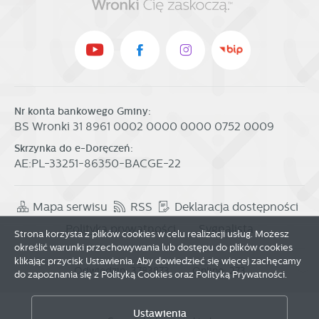
Nr konta bankowego Gminy:
BS Wronki 31 8961 0002 0000 0000 0752 0009
Skrzynka do e-Doręczeń:
AE:PL-33251-86350-BACGE-22
Mapa serwisu
RSS
Deklaracja dostępności
Polityka prywatności
Sygnalista
Strona korzysta z plików cookies w celu realizacji usług. Możesz
określić warunki przechowywania lub dostępu do plików cookies
klikając przycisk Ustawienia. Aby dowiedzieć się więcej zachęcamy
Odwiedzin: 3783873
Online: 273
do zapoznania się z Polityką Cookies oraz Polityką Prywatności.
Zapisz wybrane
Ustawienia