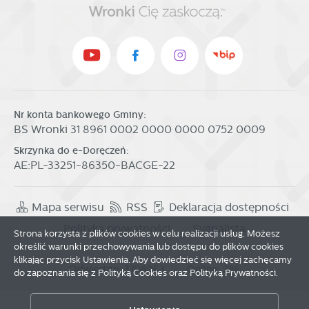
Nr konta bankowego Gminy:
BS Wronki 31 8961 0002 0000 0000 0752 0009
Skrzynka do e-Doręczeń:
AE:PL-33251-86350-BACGE-22
Mapa serwisu
RSS
Deklaracja dostępności
Polityka prywatności
Sygnalista
Strona korzysta z plików cookies w celu realizacji usług. Możesz
określić warunki przechowywania lub dostępu do plików cookies
klikając przycisk Ustawienia. Aby dowiedzieć się więcej zachęcamy
Odwiedzin: 3798063
Online: 286
do zapoznania się z Polityką Cookies oraz Polityką Prywatności.
Zapisz wybrane