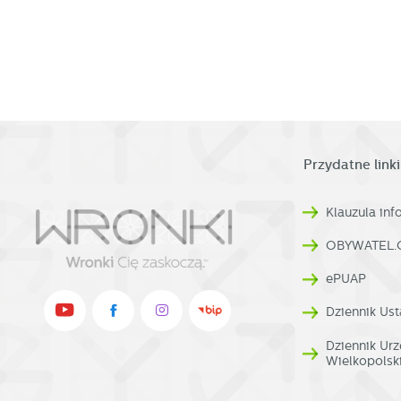
w
pr
R
co
Dz
ak
Pr
W
p
pr
p
us
p
Przydatne linki
Klauzula in
OBYWATEL.
ePUAP
Dziennik Ust
Dziennik U
Wielkopolsk