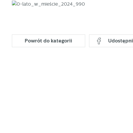
Powrót
do kategorii
Udostępni
U
S
j