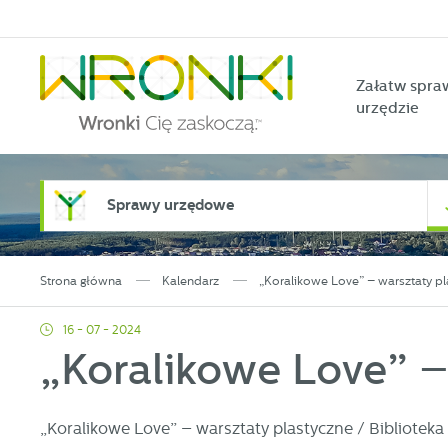
Przejdź do menu.
Przejdź do wyszukiwarki.
Przejdź do treści.
Przejdź do ustawień wielkości czcionki.
Włącz wersję kontrastową strony.
Załatw spra
urzędzie
Sprawy urzędowe
Strona główna
Kalendarz
„Koralikowe Love” – warsztaty pl
16 - 07 - 2024
„Koralikowe Love” –
„Koralikowe Love” – warsztaty plastyczne / Biblioteka