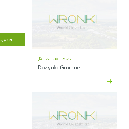
tępna
29 - 08 - 2026
Dożynki Gminne
ać