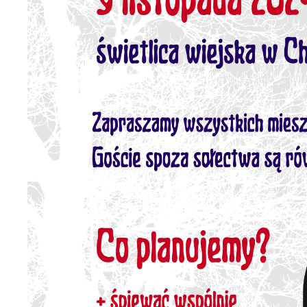
U
S
j
N
Ni
i 
Pl
W
do
fo