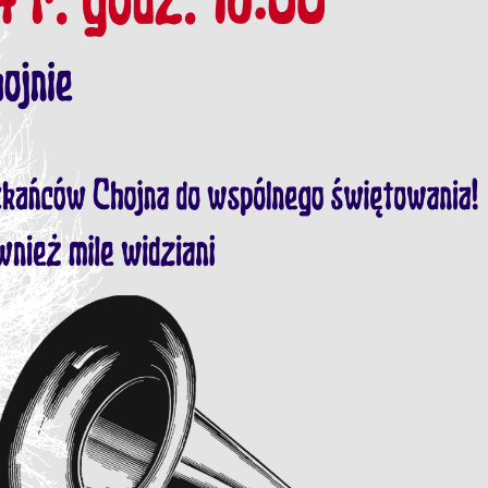
stawienia
zanujemy Twoją prywatność. Możesz zmienić ustawienia cookies lub zaakceptow
e wszystkie. W dowolnym momencie możesz dokonać zmiany swoich ustawień.
iezbędne
ezbędne pliki cookies służą do prawidłowego funkcjonowania strony internetow
umożliwiają Ci komfortowe korzystanie z oferowanych przez nas usług.
iki cookies odpowiadają na podejmowane przez Ciebie działania w celu m.in.
ięcej
stosowania Twoich ustawień preferencji prywatności, logowania czy wypełniani
rmularzy. Dzięki plikom cookies strona, z której korzystasz, może działać bez