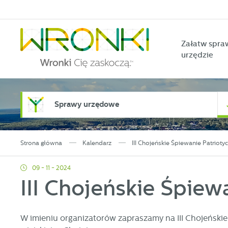
Przejdź do menu.
Przejdź do wyszukiwarki.
Przejdź do treści.
Przejdź do ustawień wielkości czcionki.
Włącz wersję kontrastową strony.
Załatw spra
urzędzie
Sprawy urzędowe
Strona główna
Kalendarz
III Chojeńskie Śpiewanie Patrioty
09 - 11 - 2024
III Chojeńskie Śpiew
W imieniu organizatorów zapraszamy na III Chojeńskie 