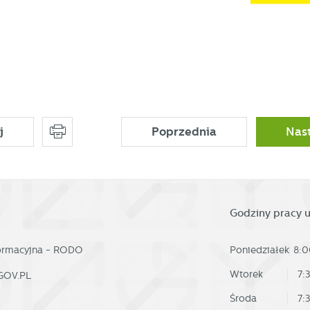
ług. Firmy te działają w charakterze pośredników prezentujących nasze treści w
ostaci wiadomości, ofert, komunikatów mediów społecznościowych.
j
Poprzednia
Nas
Godziny pracy 
formacyjna - RODO
Poniedziałek
8:0
Wtorek
7:
GOV.PL
Środa
7: