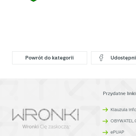
us
p
Powrót
do kategorii
Udostępni
Przydatne linki
Klauzula in
OBYWATEL.
ePUAP