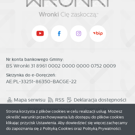
Nr konta bankowego Gminy:
BS Wronki 31 8961 0002 0000 0000 0752 0009
Skrzynka do e-Doręczeń:
AE:PL-33251-86350-BACGE-22
Mapa serwisu
RSS
Deklaracja dostępności
Polityka prywatności
Sygnalista
Strona korzysta z plików cookies w celu realizacji usług. Możesz
określić warunki przechowywania lub dostępu do plików cookies
klikając przycisk Ustawienia. Aby dowiedzieć się więcej zachęcamy
Odwiedzin: 3822551
Online: 220
do zapoznania się z Polityką Cookies oraz Polityką Prywatności.