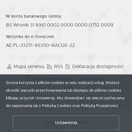
Nr konta bankowego Gminy:
BS Wronki 31 8961 0002 0000 0000 0752 0009
Skrzynka do e-Doręczeń:
AE:PL-33251-86350-BACGE-22
Mapa serwisu
RSS
Deklaracja dostępności
Polityka prywatności
Sygnalista
Strona korzysta z plików cookies w celu realizacji usług. Możesz
określić warunki przechowywania lub dostępu do plików cookies
klikając przycisk Ustawienia. Aby dowiedzieć się więcej zachęcamy
Odwiedzin: 3846850
Online: 253
do zapoznania się z Polityką Cookies oraz Polityką Prywatności.
Zapisz wybrane
Copyright by wronki.pl
Ustawienia
Zezwól na wszystkie
Powered by
2ClickPortal®
- Portale nowej generacji