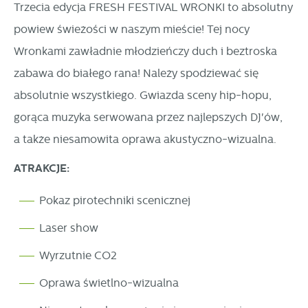
Trzecia edycja FRESH FESTIVAL WRONKI to absolutny
internetowych pod względem ich popularności wśród
Dzięki reklamowym plikom cookies prezentujemy Ci
użytkowników. Zgromadzone informacje są przetwarzane w
powiew świeżości w naszym mieście! Tej nocy
najciekawsze informacje i aktualności na stronach naszych
formie zanonimizowanej. Wyrażenie zgody na analityczne
partnerów.
Wronkami zawładnie młodzieńczy duch i beztroska
pliki cookies gwarantuje dostępność wszystkich
Promocyjne pliki cookies służą do prezentowania Ci naszych
zabawa do białego rana! Należy spodziewać się
Więcej
funkcjonalności.
komunikatów na podstawie analizy Twoich upodobań oraz
absolutnie wszystkiego. Gwiazda sceny hip-hopu,
Twoich zwyczajów dotyczących przeglądanej witryny
gorąca muzyka serwowana przez najlepszych DJ'ów,
internetowej. Treści promocyjne mogą pojawić się na
a także niesamowita oprawa akustyczno-wizualna.
stronach podmiotów trzecich lub firm będących naszymi
partnerami oraz innych dostawców usług. Firmy te działają
ATRAKCJE:
w charakterze pośredników prezentujących nasze treści w
Pokaz pirotechniki scenicznej
postaci wiadomości, ofert, komunikatów mediów
społecznościowych.
Laser show
Wyrzutnie CO2
Oprawa świetlno-wizualna