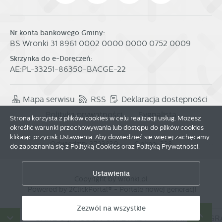
Nr konta bankowego Gminy:
BS Wronki 31 8961 0002 0000 0000 0752 0009
Skrzynka do e-Doręczeń:
AE:PL-33251-86350-BACGE-22
Mapa serwisu
RSS
Deklaracja dostępności
Polityka prywatności
Sygnalista
Strona korzysta z plików cookies w celu realizacji usług. Możesz
określić warunki przechowywania lub dostępu do plików cookies
klikając przycisk Ustawienia. Aby dowiedzieć się więcej zachęcamy
Odwiedzin: 3793830
Online: 328
do zapoznania się z Polityką Cookies oraz Polityką Prywatności.
Zapisz wybrane
Ustawienia
Copyright by wronki.pl
Powered by
2ClickPortal®
- Portale nowej generacji
Zezwól na wszystkie
Zezwól na wszystkie
ÓW
DANE O JAKOŚCI POWIETRZA
HARMONOGRAM