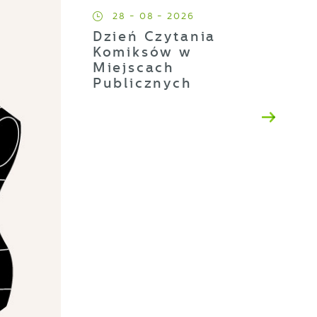
28 - 08 - 2026
Dzień Czytania
Komiksów w
Miejscach
Publicznych
a
ji
h
t
es