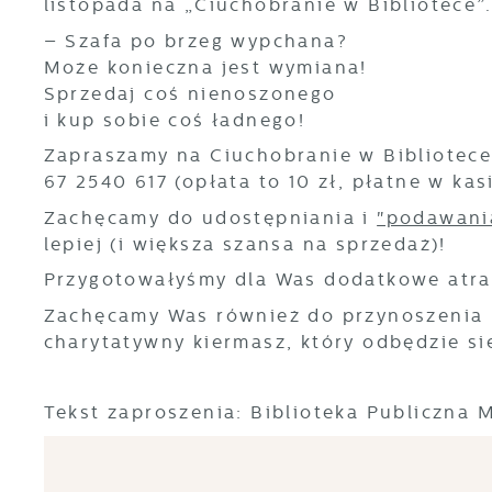
listopada na „Ciuchobranie w Bibliotece”.
– Szafa po brzeg wypchana?
Może konieczna jest wymiana!
Sprzedaj coś nienoszonego
i kup sobie coś ładnego!
Zapraszamy na Ciuchobranie w Bibliotec
67 2540 617 (opłata to 10 zł, płatne w k
Zachęcamy do udostępniania i
"podawania
lepiej (i większa szansa na sprzedaż)!
Przygotowałyśmy dla Was dodatkowe atrak
Zachęcamy Was również do przynoszenia k
charytatywny kiermasz, który odbędzie s
Tekst zaproszenia: Biblioteka Publiczna 