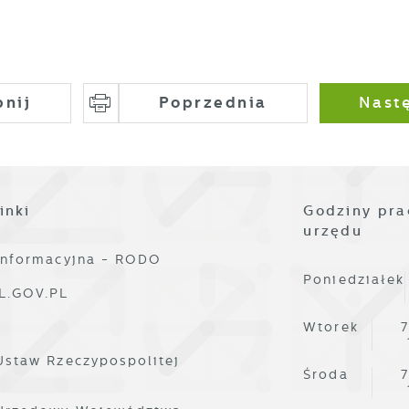
pnij
Poprzednia
Nast
inki
Godziny pra
urzędu
informacyjna - RODO
Poniedziałek
L.GOV.PL
Wtorek
7
Ustaw Rzeczypospolitej
Środa
7