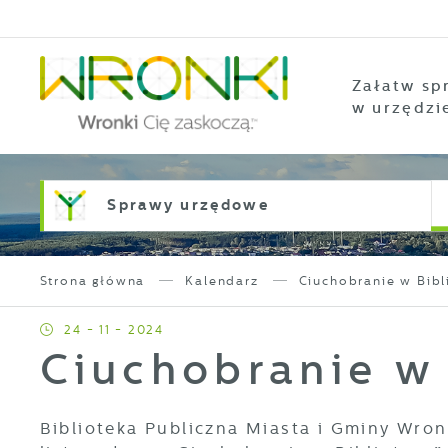
Przejdź do menu.
Przejdź do wyszukiwarki.
Przejdź do treści.
Przejdź do ustawień wielkości czcionki.
Włącz wersję kontrastową strony.
Załatw sp
w urzędzi
Sprawy urzędowe
Strona główna
Kalendarz
Ciuchobranie w Bibl
24 - 11 - 2024
Ciuchobranie w 
Biblioteka Publiczna Miasta i Gminy Wron