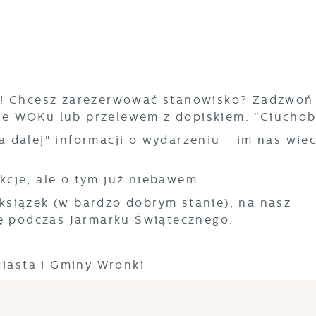
e! Chcesz zarezerwować stanowisko? Zadzwoń
asie WOKu lub przelewem z dopiskiem: "Ciuchob
 dalej" informacji o wydarzeniu
- im nas więc
cje, ale o tym już niebawem...
siążek (w bardzo dobrym stanie), na nasz
ię podczas Jarmarku Świątecznego.
Miasta i Gminy Wronki