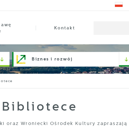
rawę
Kontakt
e
Biznes i rozwój
iotece
Bibliotece
ki oraz Wroniecki Ośrodek Kultury zapraszają