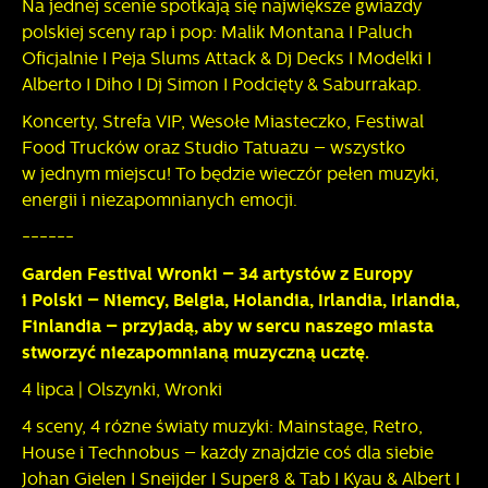
Na jednej scenie spotkają się największe gwiazdy
przeglądanej witryny internetowej. Treści promocyjne mogą
polskiej sceny rap i pop: Malik Montana I Paluch
pojawić się na stronach podmiotów trzecich lub firm
Oficjalnie I Peja Slums Attack & Dj Decks I Modelki I
będących naszymi partnerami oraz innych dostawców usług.
Firmy te działają w charakterze pośredników prezentujących
Alberto I Diho I Dj Simon I Podcięty & Saburrakap.
nasze treści w postaci wiadomości, ofert, komunikatów
Koncerty, Strefa VIP, Wesołe Miasteczko, Festiwal
mediów społecznościowych.
Food Trucków oraz Studio Tatuażu – wszystko
w jednym miejscu! To będzie wieczór pełen muzyki,
energii i niezapomnianych emocji.
------
Garden Festival Wronki – 34 artystów z Europy
i Polski – Niemcy, Belgia, Holandia, Irlandia, Irlandia,
Finlandia – przyjadą, aby w sercu naszego miasta
stworzyć niezapomnianą muzyczną ucztę.
4 lipca | Olszynki, Wronki
4 sceny, 4 różne światy muzyki: Mainstage, Retro,
House i Technobus – każdy znajdzie coś dla siebie
Johan Gielen I Sneijder I Super8 & Tab I Kyau & Albert I