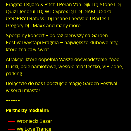
Fragma I XiJaro & Pitch I Peran Van Dijk I CJ Stone I Dj
Quiz I Jendrul I DJ W I Cyprex DJ I DJ DIABLLO aka
COORBY I Rafuss I Dj Insane I neeVald I Bartes I
Gregory DJ I Maxx and many more....
Specjalny koncert - po raz pierwszy na Garden
Festival wystąpi Fragma – największe klubowe hity,
które zna cały świat.
Atrakcje, które dopełnią Wasze doświadczenie: food
trucki, pole namiotowe, wesołe miasteczko, VIP Zone,
parking.
Dołączcie do nas i poczujcie magię Garden Festival
w sercu miasta!
------
Partnerzy medialni:
Wroniecki Bazar
We Love Trance