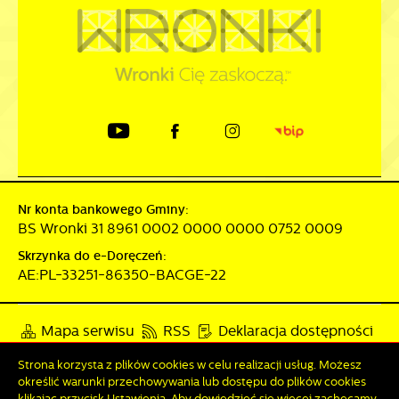
Nr konta bankowego Gminy:
BS Wronki 31 8961 0002 0000 0000 0752 0009
Skrzynka do e-Doręczeń:
AE:PL-33251-86350-BACGE-22
Mapa serwisu
RSS
Deklaracja dostępności
Polityka prywatności
Sygnalista
Strona korzysta z plików cookies w celu realizacji usług. Możesz
określić warunki przechowywania lub dostępu do plików cookies
klikając przycisk Ustawienia. Aby dowiedzieć się więcej zachęcamy