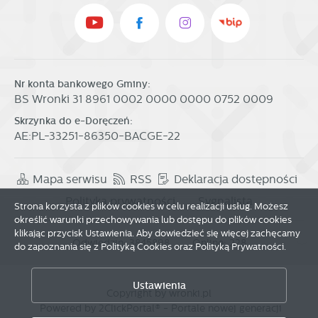
Nr konta bankowego Gminy:
BS Wronki 31 8961 0002 0000 0000 0752 0009
Skrzynka do e-Doręczeń:
AE:PL-33251-86350-BACGE-22
Mapa serwisu
RSS
Deklaracja dostępności
Polityka prywatności
Sygnalista
Strona korzysta z plików cookies w celu realizacji usług. Możesz
określić warunki przechowywania lub dostępu do plików cookies
klikając przycisk Ustawienia. Aby dowiedzieć się więcej zachęcamy
Odwiedzin: 3845898
Online: 228
do zapoznania się z Polityką Cookies oraz Polityką Prywatności.
Zapisz wybrane
Ustawienia
Copyright by wronki.pl
Powered by
2ClickPortal®
- Portale nowej generacji
Zezwól na wszystkie