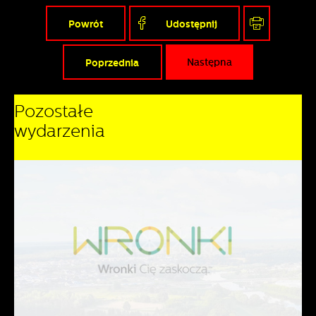
Powrót
Udostępnij
Poprzednia
Następna
Pozostałe
wydarzenia