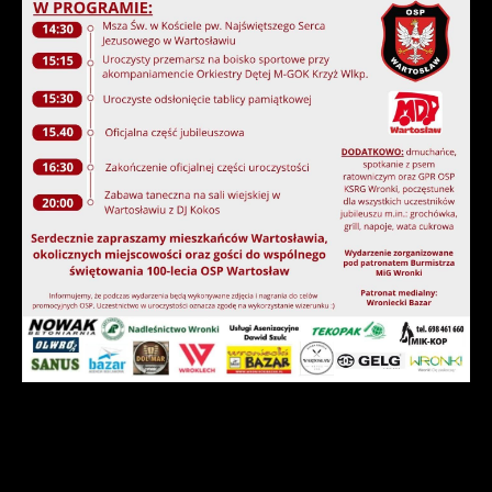
przeglądanej witryny internetowej. Treści promocyjne mogą
pojawić się na stronach podmiotów trzecich lub firm
będących naszymi partnerami oraz innych dostawców usług.
Firmy te działają w charakterze pośredników prezentujących
nasze treści w postaci wiadomości, ofert, komunikatów
mediów społecznościowych.