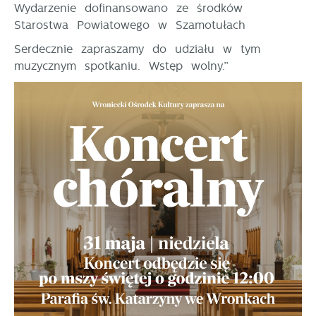
upodobań oraz Twoich zwyczajów dotyczących
Wydarzenie dofinansowano ze środków
przeglądanej witryny internetowej. Treści promocyjne
Starostwa Powiatowego w Szamotułach
mogą pojawić się na stronach podmiotów trzecich
lub firm będących naszymi partnerami oraz innych
Serdecznie zapraszamy do udziału w tym
dostawców usług. Firmy te działają w charakterze
muzycznym spotkaniu. Wstęp wolny.”
pośredników prezentujących nasze treści w postaci
wiadomości, ofert, komunikatów mediów
społecznościowych.