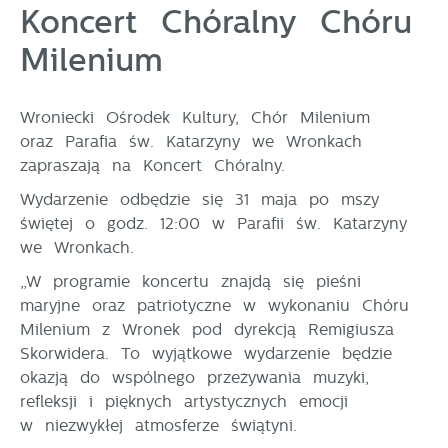
Tego typu pliki cookies umożliwiają stronie
Koncert Chóralny Chóru
internetowej zapamiętanie wprowadzonych przez Ciebie
Milenium
ustawień oraz personalizację określonych
funkcjonalności czy prezentowanych treści.
Dzięki tym plikom cookies możemy zapewnić Ci
Więcej
Wroniecki Ośrodek Kultury, Chór Milenium
większy komfort korzystania z funkcjonalności naszej
strony poprzez dopasowanie jej do Twoich
oraz Parafia św. Katarzyny we Wronkach
indywidualnych preferencji. Wyrażenie zgody na
zapraszają na Koncert Chóralny.
Analityczne
funkcjonalne i personalizacyjne pliki cookies
Wydarzenie odbędzie się 31 maja po mszy
Analityczne pliki cookies pomagają nam rozwijać się
gwarantuje dostępność większej ilości funkcji na
i dostosowywać do Twoich potrzeb.
stronie.
świętej o godz. 12:00 w Parafii św. Katarzyny
Cookies analityczne pozwalają na uzyskanie informacji
we Wronkach.
Więcej
w zakresie wykorzystywania witryny internetowej,
„W programie koncertu znajdą się pieśni
miejsca oraz częstotliwości, z jaką odwiedzane są
maryjne oraz patriotyczne w wykonaniu Chóru
nasze serwisy www. Dane pozwalają nam na ocenę
Reklamowe
naszych serwisów internetowych pod względem ich
Milenium z Wronek pod dyrekcją Remigiusza
Dzięki reklamowym plikom cookies prezentujemy Ci
popularności wśród użytkowników. Zgromadzone
Skorwidera. To wyjątkowe wydarzenie będzie
najciekawsze informacje i aktualności na stronach
informacje są przetwarzane w formie zanonimizowanej.
okazją do wspólnego przeżywania muzyki,
naszych partnerów.
Wyrażenie zgody na analityczne pliki cookies
refleksji i pięknych artystycznych emocji
gwarantuje dostępność wszystkich funkcjonalności.
Promocyjne pliki cookies służą do prezentowania Ci
Więcej
w niezwykłej atmosferze świątyni.
naszych komunikatów na podstawie analizy Twoich