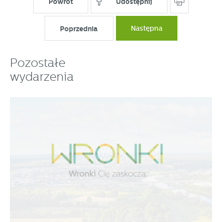
Powrót
Udostępnij
Poprzednia
Następna
Pozostałe
wydarzenia