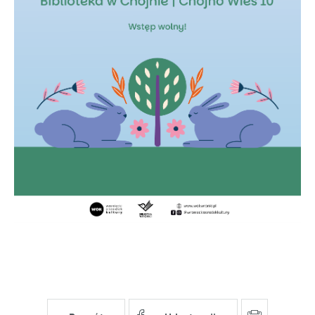
stronach podmiotów trzecich lub firm będących naszymi
partnerami oraz innych dostawców usług. Firmy te działają
w charakterze pośredników prezentujących nasze treści w
postaci wiadomości, ofert, komunikatów mediów
społecznościowych.