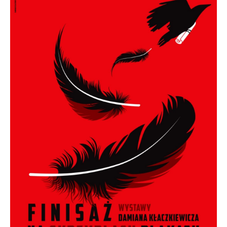
stronach podmiotów trzecich lub firm będących naszymi
partnerami oraz innych dostawców usług. Firmy te działają
w charakterze pośredników prezentujących nasze treści w
postaci wiadomości, ofert, komunikatów mediów
społecznościowych.