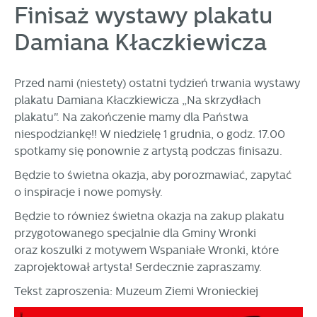
personalizację określonych funkcjonalności czy
Finisaż wystawy plakatu
prezentowanych treści.
Damiana Kłaczkiewicza
Dzięki tym plikom cookies możemy zapewnić Ci większy
Więcej
komfort korzystania z funkcjonalności naszej strony poprzez
dopasowanie jej do Twoich indywidualnych preferencji.
Wyrażenie zgody na funkcjonalne i personalizacyjne pliki
Przed nami (niestety) ostatni tydzień trwania wystawy
Analityczne
cookies gwarantuje dostępność większej ilości funkcji na
plakatu Damiana Kłaczkiewicza „Na skrzydłach
Analityczne pliki cookies pomagają nam rozwijać się i
stronie.
plakatu". Na zakończenie mamy dla Państwa
dostosowywać do Twoich potrzeb.
niespodziankę!! W niedzielę 1 grudnia, o godz. 17.00
Cookies analityczne pozwalają na uzyskanie informacji w
Więcej
spotkamy się ponownie z artystą podczas finisażu.
zakresie wykorzystywania witryny internetowej, miejsca oraz
częstotliwości, z jaką odwiedzane są nasze serwisy www.
Będzie to świetna okazja, aby porozmawiać, zapytać
Dane pozwalają nam na ocenę naszych serwisów
o inspiracje i nowe pomysły.
Reklamowe
internetowych pod względem ich popularności wśród
Dzięki reklamowym plikom cookies prezentujemy Ci
Będzie to również świetna okazja na zakup plakatu
użytkowników. Zgromadzone informacje są przetwarzane w
najciekawsze informacje i aktualności na stronach naszych
formie zanonimizowanej. Wyrażenie zgody na analityczne
przygotowanego specjalnie dla Gminy Wronki
partnerów.
pliki cookies gwarantuje dostępność wszystkich
oraz koszulki z motywem Wspaniałe Wronki, które
funkcjonalności.
Promocyjne pliki cookies służą do prezentowania Ci naszych
zaprojektował artysta! Serdecznie zapraszamy.
Więcej
komunikatów na podstawie analizy Twoich upodobań oraz
Tekst zaproszenia: Muzeum Ziemi Wronieckiej
Twoich zwyczajów dotyczących przeglądanej witryny
internetowej. Treści promocyjne mogą pojawić się na