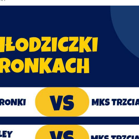
stawienia
zanujemy Twoją prywatność. Możesz zmienić ustawienia
ookies lub zaakceptować je wszystkie. W dowolnym momencie
ożesz dokonać zmiany swoich ustawień.
iezbędne
iezbędne pliki cookies służą do prawidłowego funkcjonowani