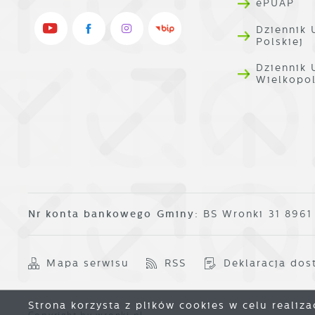
ePUAP
Dziennik 
Polskiej
Dziennik
Wielkopo
Nr konta bankowego Gminy:
BS Wronki 31 896
Mapa serwisu
RSS
Deklaracja dos
Strona korzysta z plików cookies w celu realiza