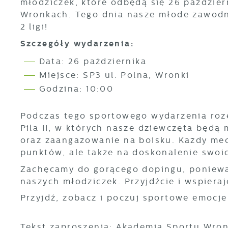
młodziczek, które odbędą się 26 paździer
Wronkach. Tego dnia nasze młode zawodni
2 ligi!
Szczegóły wydarzenia:
Data: 26 października
Miejsce: SP3 ul. Polna, Wronki
Godzina: 10:00
Podczas tego sportowego wydarzenia roze
Pila II, w których nasze dziewczęta będą
oraz zaangażowanie na boisku. Każdy mecz
punktów, ale także na doskonalenie swoi
Zachęcamy do gorącego dopingu, poniewa
naszych młodziczek. Przyjdźcie i wspiera
Przyjdź, zobacz i poczuj sportowe emocj
Tekst zaproszenia: Akademia Sportu Wro