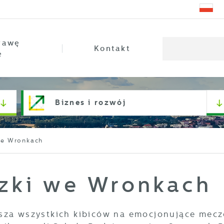
rawę
Kontakt
e
Biznes i rozwój
we Wronkach
czki we Wronkach
sza wszystkich kibiców na emocjonujące mecz