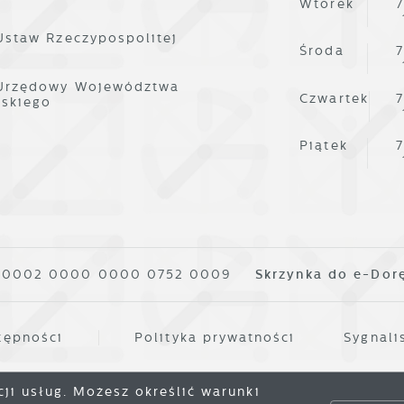
Wtorek
7
Ustaw Rzeczypospolitej
Środa
7
 Urzędowy Województwa
Czwartek
7
lskiego
Piątek
7
1 0002 0000 0000 0752 0009
Skrzynka do e-Dor
tępności
Polityka prywatności
Sygnali
cji usług. Możesz określić warunki