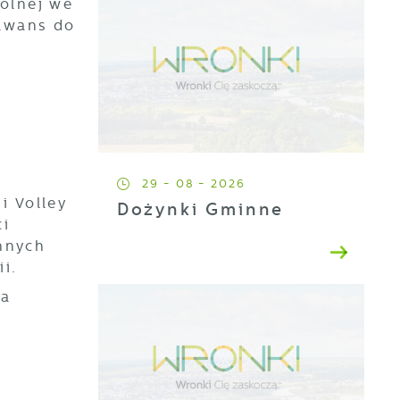
Polnej we
 awans do
29 - 08 - 2026
i Volley
Dożynki Gminne
ci
ennych
i.
la