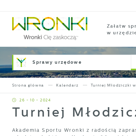
Przejdź do menu.
Przejdź do wyszukiwarki.
Przejdź do treści.
Przejdź do ustawień wielkości czcionki.
Włącz wersję kontrastową strony.
Załatw sp
w urzędzi
Sprawy urzędowe
Strona główna
Kalendarz
Turniej Młodziczki 
26 - 10 - 2024
Turniej Młodzi
Akademia Sportu Wronki z radością zapra