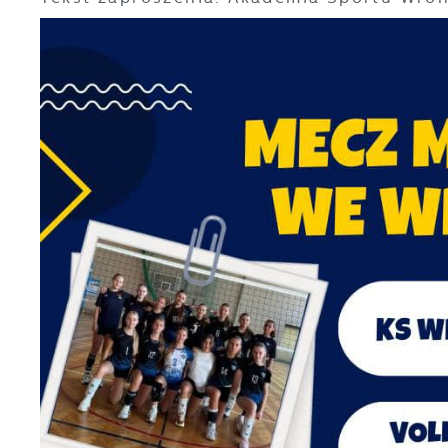
U
S
c
m
N
N