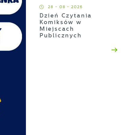
28 - 08 - 2026
Dzień Czytania
ji
Komiksów w
Miejscach
Publicznych
h
t
es