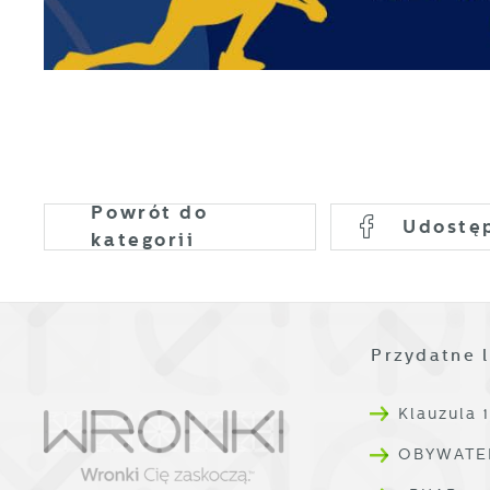
D
W
i
d
P
W
k
T
i
p
i
p
o
Powrót
do
Udostę
kategorii
Przydatne l
Klauzula 
OBYWATE