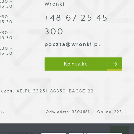
:30 -
Wronki
15:30
+48 67 25 45
:30 -
15:30
300
:30 -
15:30
poczta@wronki.pl
:30 -
15:30
Kontakt
ęczeń:
AE:PL-33251-86350-BACGE-22
sta
Odwiedzin: 3804681
Online: 223