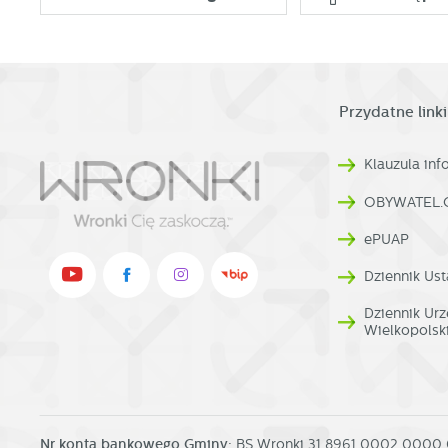
Przydatne linki
Klauzula in
OBYWATEL.
ePUAP
Dziennik Ust
Dziennik U
Wielkopolsk
Nr konta bankowego Gminy:
BS Wronki 31 8961 0002 0000