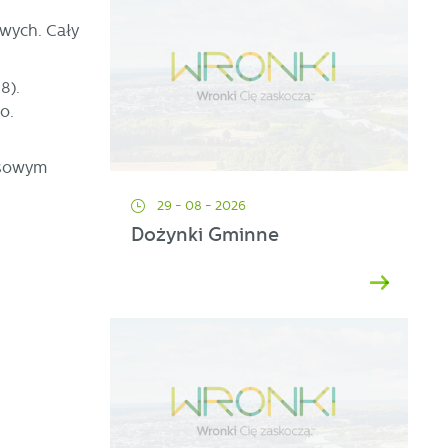
wych. Cały
8).
o.
nsowym
29 - 08 - 2026
Dożynki Gminne