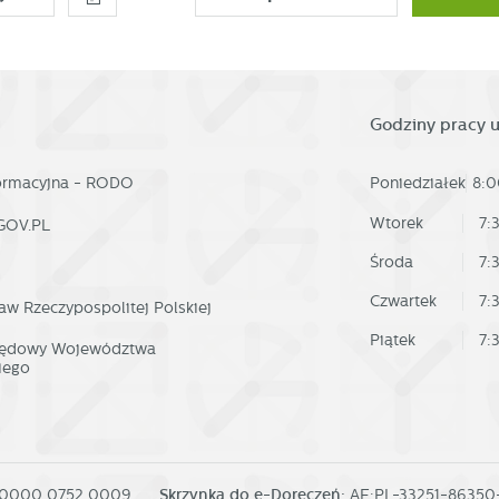
Godziny pracy 
formacyjna - RODO
Poniedziałek
8:0
Wtorek
7:
GOV.PL
Środa
7:
Czwartek
7:
aw Rzeczypospolitej Polskiej
Piątek
7:
rzędowy Województwa
iego
 0000 0752 0009
Skrzynka do e-Doręczeń:
AE:PL-33251-8635