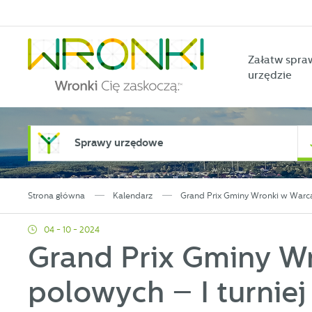
Przejdź do menu.
Przejdź do wyszukiwarki.
Przejdź do treści.
Przejdź do ustawień wielkości czcionki.
Włącz wersję kontrastową strony.
Załatw spra
urzędzie
Sprawy urzędowe
Strona główna
Kalendarz
Grand Prix Gminy Wronki w Warca
04 - 10 - 2024
Grand Prix Gminy W
polowych – I turniej