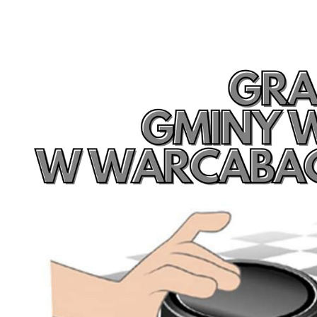
U
S
j