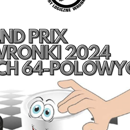
stawienia
zanujemy Twoją prywatność. Możesz zmienić ustawienia cookies lub zaakceptow
e wszystkie. W dowolnym momencie możesz dokonać zmiany swoich ustawień.