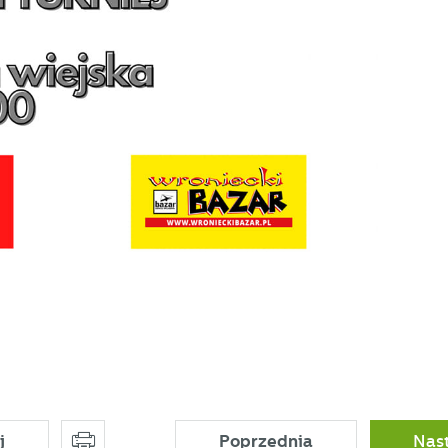
okies gwarantuje dostępność wszystkich funkcjonalności.
ięki reklamowym plikom cookies prezentujemy Ci najciekawsze informacje i
tualności na stronach naszych partnerów.
omocyjne pliki cookies służą do prezentowania Ci naszych komunikatów na
ięcej
odstawie analizy Twoich upodobań oraz Twoich zwyczajów dotyczących
zeglądanej witryny internetowej. Treści promocyjne mogą pojawić się na stronac
odmiotów trzecich lub firm będących naszymi partnerami oraz innych dostawców
ług. Firmy te działają w charakterze pośredników prezentujących nasze treści w
ostaci wiadomości, ofert, komunikatów mediów społecznościowych.
j
Poprzednia
Nas