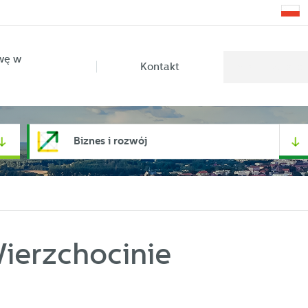
wę w
Kontakt
Biznes i rozwój
ierzchocinie