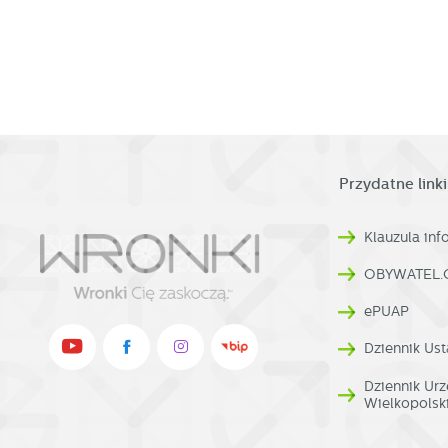
w
pr
R
co
Dz
ak
Pr
W
p
pr
p
us
p
Przydatne linki
Klauzula in
OBYWATEL.
ePUAP
Dziennik Ust
Dziennik U
Wielkopolsk