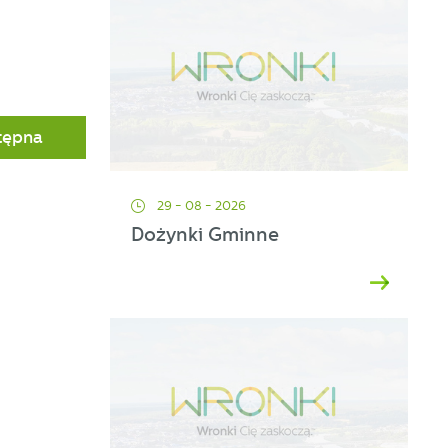
tępna
29 - 08 - 2026
Dożynki Gminne
ać