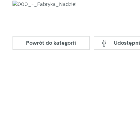
Powrót
do kategorii
Udostępni
U
S
j