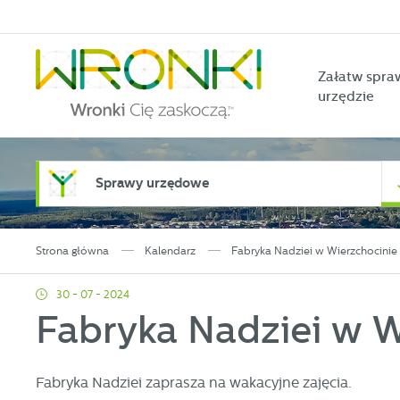
Przejdź do menu.
Przejdź do wyszukiwarki.
Przejdź do treści.
Przejdź do ustawień wielkości czcionki.
Włącz wersję kontrastową strony.
Załatw spra
urzędzie
Sprawy urzędowe
Strona główna
Kalendarz
Fabryka Nadziei w Wierzchocinie
30 - 07 - 2024
Fabryka Nadziei w W
Fabryka Nadziei zaprasza na wakacyjne zajęcia.