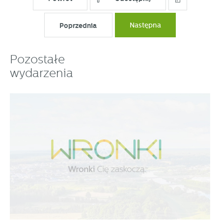
funkcjonalności.
Promocyjne pliki cookies służą do prezentowania Ci naszych
Więcej
Poprzednia
Następna
komunikatów na podstawie analizy Twoich upodobań oraz
Twoich zwyczajów dotyczących przeglądanej witryny
internetowej. Treści promocyjne mogą pojawić się na
Pozostałe
stronach podmiotów trzecich lub firm będących naszymi
partnerami oraz innych dostawców usług. Firmy te działają
wydarzenia
w charakterze pośredników prezentujących nasze treści w
postaci wiadomości, ofert, komunikatów mediów
społecznościowych.