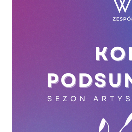
U
S
j