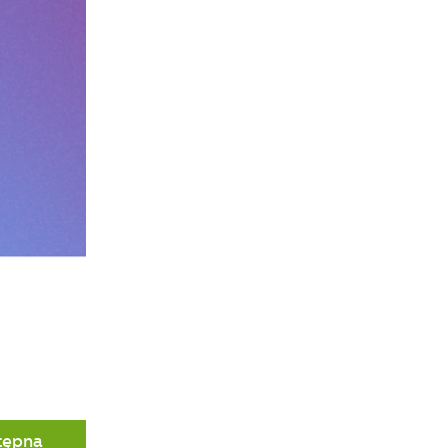
h
tępna