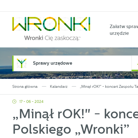
Przejdź do menu.
Przejdź do wyszukiwarki.
Przejdź do treści.
Przejdź do ustawień wielkości czcionki.
Włącz wersję kontrastową strony.
Załatw spra
urzędzie
Sprawy urzędowe
Strona główna
Kalendarz
„Minął rOK!" - koncert Zespołu T
17 - 06 - 2024
„Minął rOK!" - konc
Polskiego „Wronki”