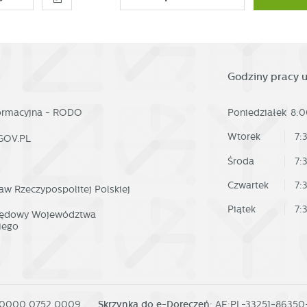
Godziny pracy 
formacyjna - RODO
Poniedziałek
8:0
Wtorek
7:
GOV.PL
Środa
7:
Czwartek
7:
aw Rzeczypospolitej Polskiej
Piątek
7:
rzędowy Województwa
iego
 0000 0752 0009
Skrzynka do e-Doręczeń:
AE:PL-33251-8635