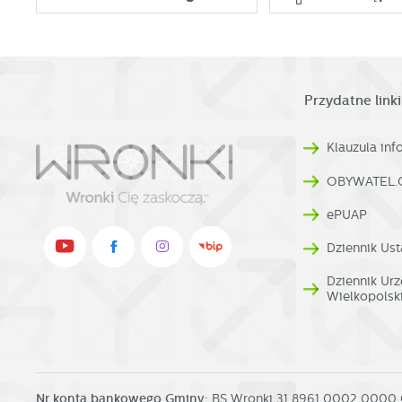
Przydatne linki
Klauzula in
OBYWATEL.
ePUAP
Dziennik Ust
Dziennik U
Wielkopolsk
Nr konta bankowego Gminy:
BS Wronki 31 8961 0002 0000