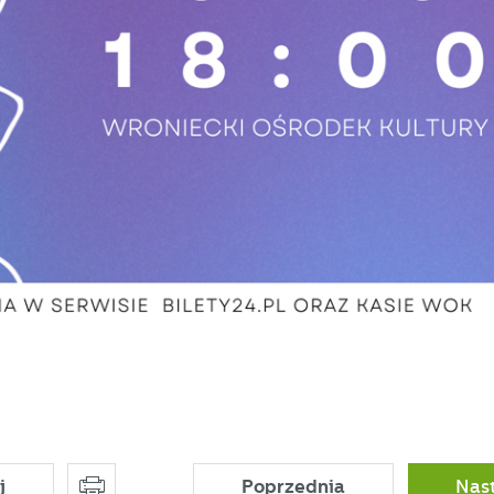
okies gwarantuje dostępność wszystkich funkcjonalności.
ięki reklamowym plikom cookies prezentujemy Ci najciekawsze informacje i
tualności na stronach naszych partnerów.
omocyjne pliki cookies służą do prezentowania Ci naszych komunikatów na
ięcej
odstawie analizy Twoich upodobań oraz Twoich zwyczajów dotyczących
zeglądanej witryny internetowej. Treści promocyjne mogą pojawić się na stronac
odmiotów trzecich lub firm będących naszymi partnerami oraz innych dostawców
ług. Firmy te działają w charakterze pośredników prezentujących nasze treści w
ostaci wiadomości, ofert, komunikatów mediów społecznościowych.
j
Poprzednia
Nas