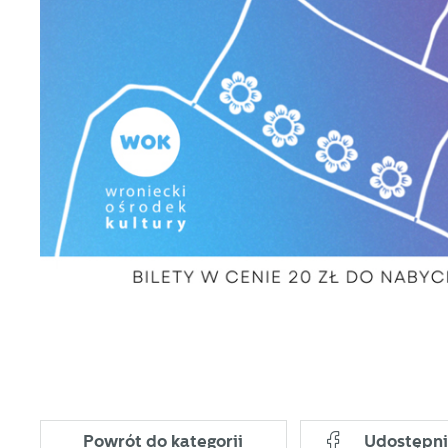
co
Dz
ak
Pr
W
p
pr
p
us
p
Powrót
do kategorii
Udostępni