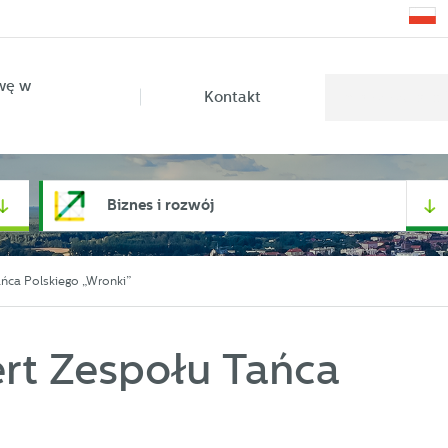
wę w
Kontakt
Biznes i rozwój
ańca Polskiego „Wronki”
ert Zespołu Tańca