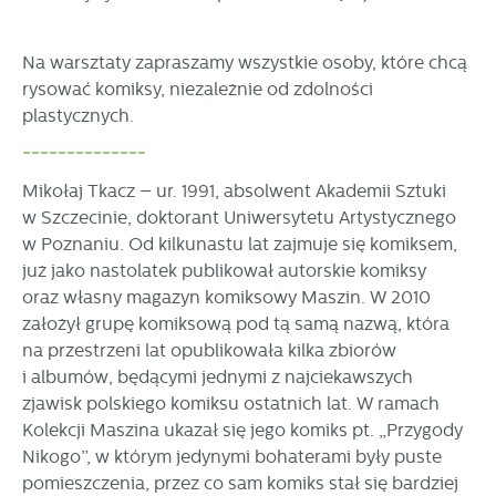
stronach podmiotów trzecich lub firm będących naszymi
partnerami oraz innych dostawców usług. Firmy te działają
w charakterze pośredników prezentujących nasze treści w
Na warsztaty zapraszamy wszystkie osoby, które chcą
postaci wiadomości, ofert, komunikatów mediów
rysować komiksy, niezależnie od zdolności
społecznościowych.
plastycznych.
--------------
Mikołaj Tkacz – ur. 1991, absolwent Akademii Sztuki
w Szczecinie, doktorant Uniwersytetu Artystycznego
w Poznaniu. Od kilkunastu lat zajmuje się komiksem,
już jako nastolatek publikował autorskie komiksy
oraz własny magazyn komiksowy Maszin. W 2010
założył grupę komiksową pod tą samą nazwą, która
na przestrzeni lat opublikowała kilka zbiorów
i albumów, będącymi jednymi z najciekawszych
zjawisk polskiego komiksu ostatnich lat. W ramach
Kolekcji Maszina ukazał się jego komiks pt. „Przygody
Nikogo”, w którym jedynymi bohaterami były puste
pomieszczenia, przez co sam komiks stał się bardziej