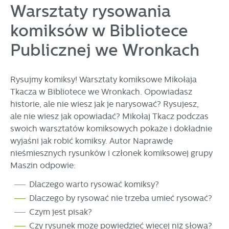
Warsztaty rysowania
personalizację określonych funkcjonalności czy
prezentowanych treści.
komiksów w Bibliotece
Dzięki tym plikom cookies możemy zapewnić Ci większy
Więcej
komfort korzystania z funkcjonalności naszej strony poprzez
Publicznej we Wronkach
dopasowanie jej do Twoich indywidualnych preferencji.
Wyrażenie zgody na funkcjonalne i personalizacyjne pliki
Analityczne
cookies gwarantuje dostępność większej ilości funkcji na
Rysujmy komiksy! Warsztaty komiksowe Mikołaja
Analityczne pliki cookies pomagają nam rozwijać się i
stronie.
Tkacza w Bibliotece we Wronkach. Opowiadasz
dostosowywać do Twoich potrzeb.
historie, ale nie wiesz jak je narysować? Rysujesz,
Cookies analityczne pozwalają na uzyskanie informacji w
Więcej
ale nie wiesz jak opowiadać? Mikołaj Tkacz podczas
zakresie wykorzystywania witryny internetowej, miejsca oraz
swoich warsztatów komiksowych pokaże i dokładnie
częstotliwości, z jaką odwiedzane są nasze serwisy www.
Dane pozwalają nam na ocenę naszych serwisów
wyjaśni jak robić komiksy. Autor Naprawdę
Reklamowe
internetowych pod względem ich popularności wśród
nieśmiesznych rysunków i członek komiksowej grupy
Dzięki reklamowym plikom cookies prezentujemy Ci
użytkowników. Zgromadzone informacje są przetwarzane w
Maszin odpowie:
najciekawsze informacje i aktualności na stronach naszych
formie zanonimizowanej. Wyrażenie zgody na analityczne
partnerów.
pliki cookies gwarantuje dostępność wszystkich
Dlaczego warto rysować komiksy?
funkcjonalności.
Promocyjne pliki cookies służą do prezentowania Ci naszych
Dlaczego by rysować nie trzeba umieć rysować?
Więcej
komunikatów na podstawie analizy Twoich upodobań oraz
Czym jest pisak?
Twoich zwyczajów dotyczących przeglądanej witryny
Czy rysunek może powiedzieć więcej niż słowa?
internetowej. Treści promocyjne mogą pojawić się na