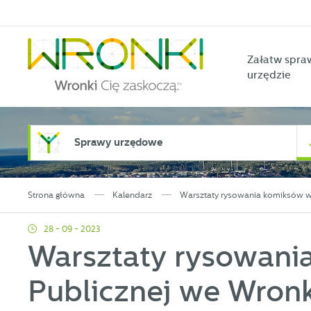
Przejdź do menu.
Przejdź do wyszukiwarki.
Przejdź do treści.
Przejdź do ustawień wielkości czcionki.
Włącz wersję kontrastową strony.
Załatw spra
urzędzie
Sprawy urzędowe
Strona główna
Kalendarz
Warsztaty rysowania komiksów w
28 - 09 - 2023
Warsztaty rysowani
Publicznej we Wron