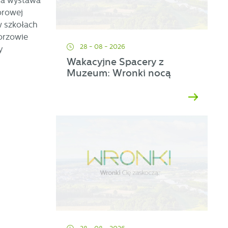
owa wystawa
orowej
w szkołach
Gorzowie
28 - 08 - 2026
y
Wakacyjne Spacery z
Muzeum: Wronki nocą
ać