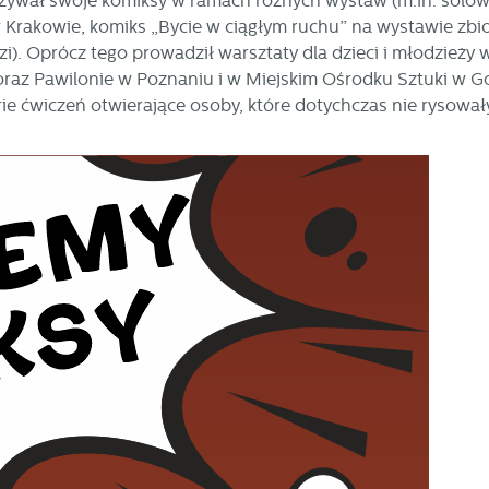
kazywał swoje komiksy w ramach różnych wystaw (m.in. sol
 Krakowie, komiks „Bycie w ciągłym ruchu” na wystawie zbi
). Oprócz tego prowadził warsztaty dla dzieci i młodzieży 
ł oraz Pawilonie w Poznaniu i w Miejskim Ośrodku Sztuki w 
e ćwiczeń otwierające osoby, które dotychczas nie rysował
stawienia
zanujemy Twoją prywatność. Możesz zmienić ustawienia cookies lub zaakceptow
e wszystkie. W dowolnym momencie możesz dokonać zmiany swoich ustawień.