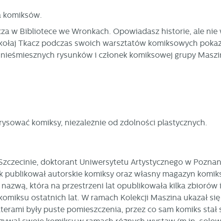
ia komiksów.
a w Bibliotece we Wronkach. Opowiadasz historie, ale nie w
Mikołaj Tkacz podczas swoich warsztatów komiksowych pokaz
dę nieśmiesznych rysunków i członek komiksowej grupy Masz
rysować komiksy, niezależnie od zdolności plastycznych.
w Szczecinie, doktorant Uniwersytetu Artystycznego w Poznan
atek publikował autorskie komiksy oraz własny magazyn komi
azwą, która na przestrzeni lat opublikowała kilka zbiorów
omiksu ostatnich lat. W ramach Kolekcji Maszina ukazał się
erami były puste pomieszczenia, przez co sam komiks stał s