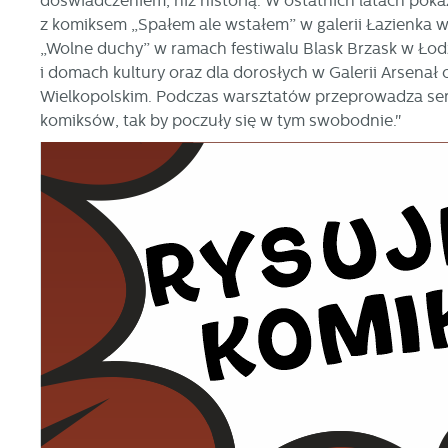
doświadczeniem, niż historią. W ostatnich latach po
z komiksem „Spałem ale wstałem” w galerii Łazienka w
„Wolne duchy” w ramach festiwalu Blask Brzask w Łodzi
i domach kultury oraz dla dorosłych w Galerii Arsena
Wielkopolskim. Podczas warsztatów przeprowadza seri
komiksów, tak by poczuły się w tym swobodnie."
U
S
j