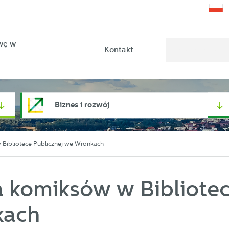
wę w
Kontakt
Biznes i rozwój
 Bibliotece Publicznej we Wronkach
a komiksów w Bibliote
kach