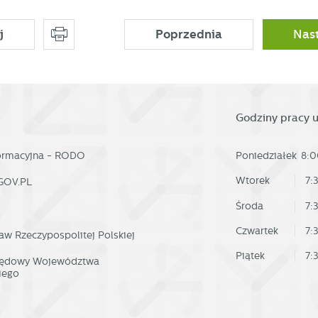
j
Poprzednia
Nas
Godziny pracy 
formacyjna - RODO
Poniedziałek
8:0
Wtorek
7:
GOV.PL
Środa
7:
Czwartek
7:
aw Rzeczypospolitej Polskiej
Piątek
7:
rzędowy Województwa
iego