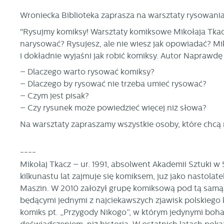
Wroniecka Biblioteka zaprasza na warsztaty rysowan
"Rysujmy komiksy! Warsztaty komiksowe Mikołaja Tkacz
narysować? Rysujesz, ale nie wiesz jak opowiadać? 
i dokładnie wyjaśni jak robić komiksy. Autor Napraw
– Dlaczego warto rysować komiksy?
– Dlaczego by rysować nie trzeba umieć rysować?
– Czym jest pisak?
– Czy rysunek może powiedzieć więcej niż słowa?
Na warsztaty zapraszamy wszystkie osoby, które chcą 
----
Mikołaj Tkacz – ur. 1991, absolwent Akademii Sztuki 
kilkunastu lat zajmuje się komiksem, już jako nastol
Maszin. W 2010 założył grupę komiksową pod tą samą n
będącymi jednymi z najciekawszych zjawisk polskiego k
komiks pt. „Przygody Nikogo”, w którym jedynymi bohat