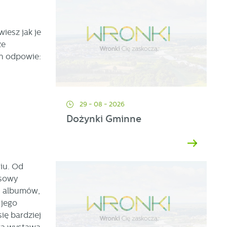
iesz jak je
̇e
in odpowie:
29 - 08 - 2026
Dożynki Gminne
iu. Od
ksowy
 i albumów,
 jego
ię bardziej