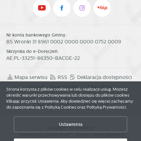
Nr konta bankowego Gminy:
BS Wronki 31 8961 0002 0000 0000 0752 0009
Skrzynka do e-Doręczeń:
AE:PL-33251-86350-BACGE-22
Mapa serwisu
RSS
Deklaracja dostępności
Zapisz wybrane
Polityka prywatności
Sygnalista
Strona korzysta z plików cookies w celu realizacji usług. Możesz
określić warunki przechowywania lub dostępu do plików cookies
klikając przycisk Ustawienia. Aby dowiedzieć się więcej zachęcamy
Zezwól na wszystkie
Odwiedzin: 3841161
Online: 337
do zapoznania się z Polityką Cookies oraz Polityką Prywatności.
Ustawienia
Copyright by wronki.pl
Powered by
2ClickPortal®
- Portale nowej generacji