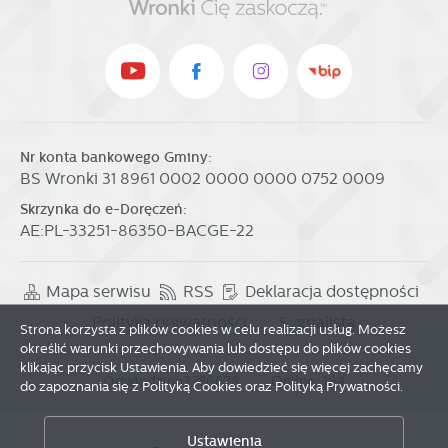
Nr konta bankowego Gminy:
BS Wronki 31 8961 0002 0000 0000 0752 0009
Skrzynka do e-Doręczeń:
AE:PL-33251-86350-BACGE-22
Mapa serwisu
RSS
Deklaracja dostępności
Polityka prywatności
Sygnalista
Strona korzysta z plików cookies w celu realizacji usług. Możesz
określić warunki przechowywania lub dostępu do plików cookies
klikając przycisk Ustawienia. Aby dowiedzieć się więcej zachęcamy
Odwiedzin: 3786678
Online: 194
do zapoznania się z Polityką Cookies oraz Polityką Prywatności.
Zapisz wybrane
Ustawienia