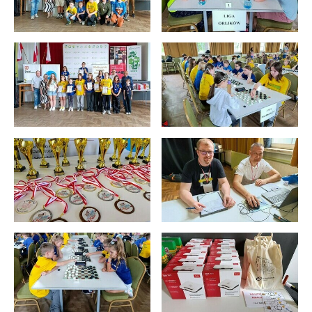
stronach podmiotów trzecich lub firm będących naszymi
partnerami oraz innych dostawców usług. Firmy te działają
w charakterze pośredników prezentujących nasze treści w
postaci wiadomości, ofert, komunikatów mediów
społecznościowych.