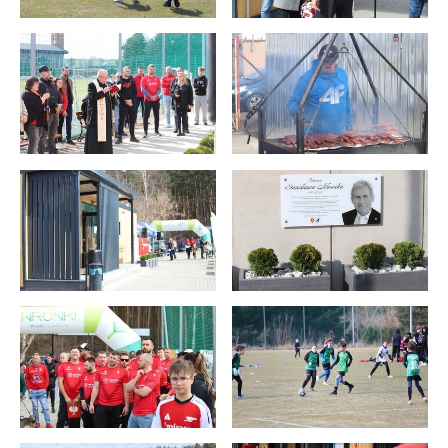
stronach podmiotów trzecich lub firm będących naszymi
partnerami oraz innych dostawców usług. Firmy te działają
w charakterze pośredników prezentujących nasze treści w
postaci wiadomości, ofert, komunikatów mediów
społecznościowych.