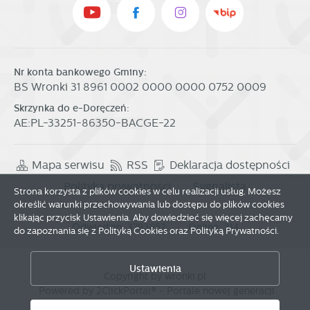
Nr konta bankowego Gminy:
BS Wronki 31 8961 0002 0000 0000 0752 0009
Skrzynka do e-Doręczeń:
AE:PL-33251-86350-BACGE-22
Mapa serwisu
RSS
Deklaracja dostępności
Polityka prywatności
Sygnalista
Strona korzysta z plików cookies w celu realizacji usług. Możesz
określić warunki przechowywania lub dostępu do plików cookies
klikając przycisk Ustawienia. Aby dowiedzieć się więcej zachęcamy
Odwiedzin: 3793852
Online: 314
Zapisz wybrane
do zapoznania się z Polityką Cookies oraz Polityką Prywatności.
Ustawienia
Zezwól na wszystkie
Copyright by wronki.pl
Powered by
2ClickPortal®
- Portale nowej generacji