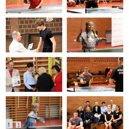
internetowej. Treści promocyjne mogą pojawić się na
stronach podmiotów trzecich lub firm będących naszymi
partnerami oraz innych dostawców usług. Firmy te działają
w charakterze pośredników prezentujących nasze treści w
postaci wiadomości, ofert, komunikatów mediów
społecznościowych.