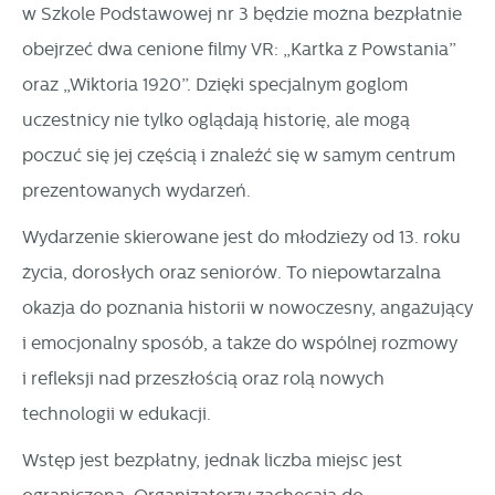
w Szkole Podstawowej nr 3 będzie można bezpłatnie
internetowych pod względem ich popularności wśród
Dzięki reklamowym plikom cookies prezentujemy Ci
użytkowników. Zgromadzone informacje są przetwarzane w
obejrzeć dwa cenione filmy VR: „Kartka z Powstania”
najciekawsze informacje i aktualności na stronach naszych
formie zanonimizowanej. Wyrażenie zgody na analityczne
oraz „Wiktoria 1920”. Dzięki specjalnym goglom
partnerów.
pliki cookies gwarantuje dostępność wszystkich
uczestnicy nie tylko oglądają historię, ale mogą
Promocyjne pliki cookies służą do prezentowania Ci naszych
Więcej
funkcjonalności.
komunikatów na podstawie analizy Twoich upodobań oraz
poczuć się jej częścią i znaleźć się w samym centrum
Twoich zwyczajów dotyczących przeglądanej witryny
prezentowanych wydarzeń.
internetowej. Treści promocyjne mogą pojawić się na
Wydarzenie skierowane jest do młodzieży od 13. roku
stronach podmiotów trzecich lub firm będących naszymi
życia, dorosłych oraz seniorów. To niepowtarzalna
partnerami oraz innych dostawców usług. Firmy te działają
w charakterze pośredników prezentujących nasze treści w
okazja do poznania historii w nowoczesny, angażujący
postaci wiadomości, ofert, komunikatów mediów
i emocjonalny sposób, a także do wspólnej rozmowy
społecznościowych.
i refleksji nad przeszłością oraz rolą nowych
technologii w edukacji.
Wstęp jest bezpłatny, jednak liczba miejsc jest