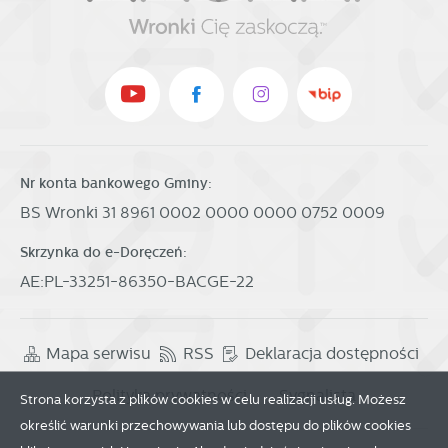
Nr konta bankowego Gminy:
BS Wronki 31 8961 0002 0000 0000 0752 0009
Skrzynka do e-Doręczeń:
AE:PL-33251-86350-BACGE-22
Mapa serwisu
RSS
Deklaracja dostępności
Polityka prywatności
Sygnalista
Strona korzysta z plików cookies w celu realizacji usług. Możesz
określić warunki przechowywania lub dostępu do plików cookies