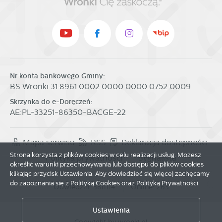
Nr konta bankowego Gminy:
BS Wronki 31 8961 0002 0000 0000 0752 0009
Skrzynka do e-Doręczeń:
AE:PL-33251-86350-BACGE-22
Mapa serwisu
RSS
Deklaracja dostępności
Strona korzysta z plików cookies w celu realizacji usług. Możesz
Polityka prywatności
Sygnalista
określić warunki przechowywania lub dostępu do plików cookies
klikając przycisk Ustawienia. Aby dowiedzieć się więcej zachęcamy
do zapoznania się z Polityką Cookies oraz Polityką Prywatności.
Odwiedzin: 3811114
Online: 263
Zapisz wybrane
Ustawienia
Copyright by wronki.pl