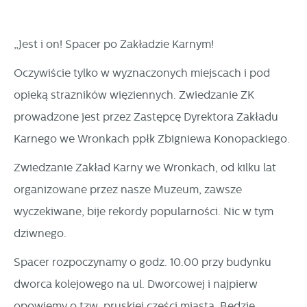
internetowych pod względem ich popularności wśród
Dzięki reklamowym plikom cookies prezentujemy Ci
użytkowników. Zgromadzone informacje są przetwarzane w
najciekawsze informacje i aktualności na stronach naszych
„Jest i on! Spacer po Zakładzie Karnym!
formie zanonimizowanej. Wyrażenie zgody na analityczne
partnerów.
pliki cookies gwarantuje dostępność wszystkich
Oczywiście tylko w wyznaczonych miejscach i pod
Promocyjne pliki cookies służą do prezentowania Ci naszych
Więcej
funkcjonalności.
komunikatów na podstawie analizy Twoich upodobań oraz
opieką strażników więziennych. Zwiedzanie ZK
Twoich zwyczajów dotyczących przeglądanej witryny
prowadzone jest przez Zastępcę Dyrektora Zakładu
internetowej. Treści promocyjne mogą pojawić się na
Karnego we Wronkach ppłk Zbigniewa Konopackiego.
stronach podmiotów trzecich lub firm będących naszymi
partnerami oraz innych dostawców usług. Firmy te działają
Zwiedzanie Zakład Karny we Wronkach, od kilku lat
w charakterze pośredników prezentujących nasze treści w
organizowane przez nasze Muzeum, zawsze
postaci wiadomości, ofert, komunikatów mediów
wyczekiwane, bije rekordy popularności. Nic w tym
społecznościowych.
dziwnego.
Spacer rozpoczynamy o godz. 10.00 przy budynku
dworca kolejowego na ul. Dworcowej i najpierw
opowiemy o tzw. pruskiej części miasta. Będzie