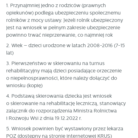
stronach podmiotów trzecich lub firm będących naszymi
1. Przynajmniej jedno z rodziców (prawnych
partnerami oraz innych dostawców usług. Firmy te działają
opiekunów) podlega ubezpieczeniu społecznemu
w charakterze pośredników prezentujących nasze treści w
rolników z mocy ustawy. Jeżeli rolnik ubezpieczony
postaci wiadomości, ofert, komunikatów mediów
jest na wniosek w pełnym zakresie ubezpieczenie
społecznościowych.
powinno trwać nieprzerwanie, co najmniej rok
2. Wiek – dzieci urodzone w latach 2008-2016 (7-15
lat)
3. Pierwszeństwo w skierowaniu na turnus
rehabilitacyjny mają dzieci posiadające orzeczenie
o niepełnosprawności, które należy dołączyć do
wniosku (kopię)
4. Podstawą skierowania dziecka jest wniosek
o skierowanie na rehabilitację leczniczą, stanowiący
załącznik do rozporządzenia Ministra Rolnictwa
i Rozwoju Wsi z dnia 19.12.2022 r.
5. Wniosek powinien być wystawiony przez lekarza
POZ (dostępny na stronie internetowej KRUS)