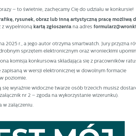
 obrazy – to świetnie, zachęcamy Cię do udziału w konkursie!
grafikę, rysunek, obraz lub inną artystyczną pracę możliwą
 z wypełnioną
kartą zgłoszenia
na adres
formularz@wronki
a 2025 r., a jego autor otrzyma smartwatch. Jury przyzna r
 drobnym sprzętem elektronicznym oraz wronieckimi upomi
kona komisja konkursowa składająca się z pracowników ratu
ę zapisaną w wersji elektronicznej w dowolnym formacie
 w poziomie.
ują się wyraźnie widoczne twarze osób trzecich musisz dosta
 załącznik nr 2 – zgoda na wykorzystanie wizerunku).
a w załączeniu.