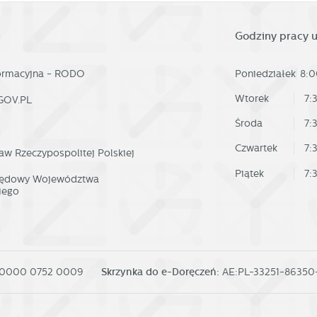
Godziny pracy 
formacyjna - RODO
Poniedziałek
8:0
Wtorek
7:
GOV.PL
Środa
7:
Czwartek
7:
aw Rzeczypospolitej Polskiej
Piątek
7:
rzędowy Województwa
iego
 0000 0752 0009
Skrzynka do e-Doręczeń:
AE:PL-33251-8635