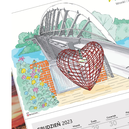
U
S
j
N
Ni
i 
Pl
W
do
fo
za
F
Te
w
fu
Dz
W
fu