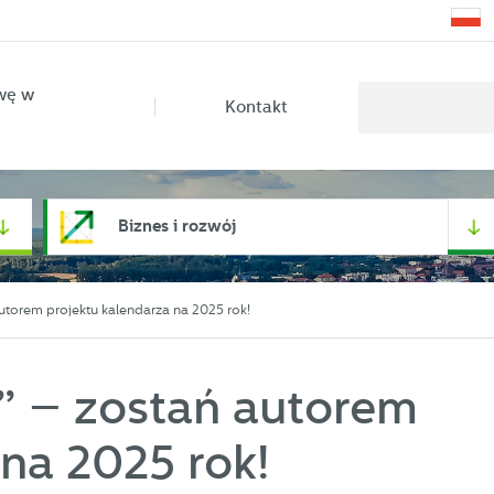
wę w
Kontakt
Biznes i rozwój
autorem projektu kalendarza na 2025 rok!
!” – zostań autorem
na 2025 rok!