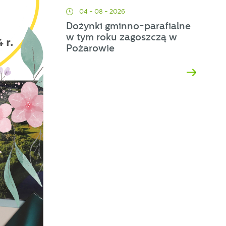
04 - 08 - 2026
Dożynki gminno-parafialne
w tym roku zagoszczą w
Pożarowie
ać
ej
a