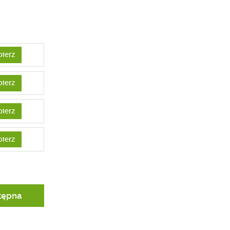
bierz
bierz
bierz
bierz
tępna