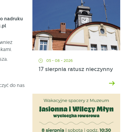
 do nadruku
.pl
ównież
nkami.
sza.
05 - 08 - 2026
17 sierpnia ratusz nieczynny
rczyć do nas