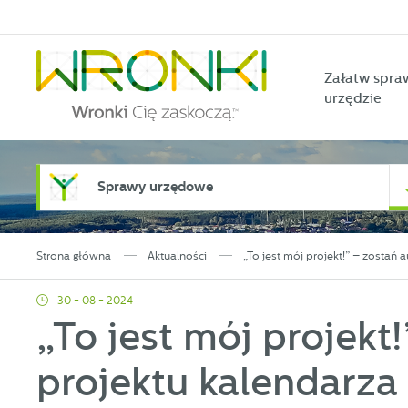
Przejdź do menu.
Przejdź do wyszukiwarki.
Przejdź do treści.
Przejdź do ustawień wielkości czcionki.
Włącz wersję kontrastową strony.
Załatw spra
urzędzie
Sprawy urzędowe
Strona główna
Aktualności
„To jest mój projekt!” – zostań 
30 - 08 - 2024
„To jest mój projekt
projektu kalendarza 