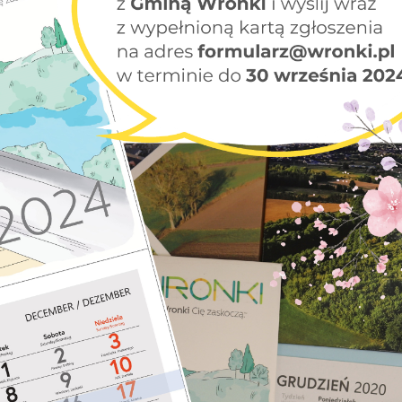
stawienia
zanujemy Twoją prywatność. Możesz zmienić ustawienia cookies lub zaakceptow
e wszystkie. W dowolnym momencie możesz dokonać zmiany swoich ustawień.
iezbędne
ezbędne pliki cookies służą do prawidłowego funkcjonowania strony internetow
umożliwiają Ci komfortowe korzystanie z oferowanych przez nas usług.
iki cookies odpowiadają na podejmowane przez Ciebie działania w celu m.in.
ięcej
stosowania Twoich ustawień preferencji prywatności, logowania czy wypełniani
rmularzy. Dzięki plikom cookies strona, z której korzystasz, może działać bez
kłóceń.
unkcjonalne i personalizacyjne
go typu pliki cookies umożliwiają stronie internetowej zapamiętanie
prowadzonych przez Ciebie ustawień oraz personalizację określonych
nkcjonalności czy prezentowanych treści.
ięki tym plikom cookies możemy zapewnić Ci większy komfort korzystania z
ięcej
nkcjonalności naszej strony poprzez dopasowanie jej do Twoich indywidualnych