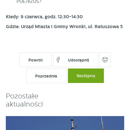
PUE/eZUS?
partnerami oraz innych dostawców usług. Firmy te działają
w charakterze pośredników prezentujących nasze treści w
Kiedy: 9 czerwca, godz. 12:30-14:30
postaci wiadomości, ofert, komunikatów mediów
społecznościowych.
Gdzie: Urząd Miasta i Gminy Wronki, ul. Ratuszowa 5
Powrót
Udostępnij
Poprzednia
Następna
Pozostałe
aktualności