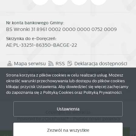
Nr konta bankowego Gminy:
BS Wronki 31 8961 0002 0000 0000 0752 0009
Skrzynka do e-Doręczeń:
AE:PL-33251-86350-BACGE-22
Mapa serwisu
RSS
Deklaracja dostępności
Polityka prywatności
Sygnalista
Strona korzysta z plików cookies w celu realizacji usług. Możesz
określić warunki przechowywania lub dostępu do plików cookies
klikając przycisk Ustawienia. Aby dowiedzieć się więcej zachęcamy
Odwiedzin: 3814882
Online: 230
do zapoznania się z Polityką Cookies oraz Polityką Prywatności.
Zapisz wybrane
Ustawienia
Copyright by wronki.pl
Zezwól na wszystkie
Powered by
2ClickPortal®
- Portale nowej generacji
Zezwól na wszystkie